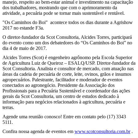
manejo, respeito ao bem-estar animal e investimento na capacitação
dos trabalhadores, mostrando que com o aprimoramento da
atividade, a pecuária pode se tornar mais sustentável e rentável.
"Os Caminhos do Boi"
acontece todos os dias durante a Agrishow
2017 no estande F3a.
O diretor-fundador da Scot Consultoria, Alcides Torres, participará
do evento como um dos debatedores do “Os Caminhos do Boi” no
dia 4 de maio de 2017.
Alcides Torres (Scot) é engenheiro agrônomo pela Escola Superior
de Agricultura Luiz de Queiroz – ESALQ/USP. Diretor-fundador da
Scot Consultoria. Analista e consultor de mercado, com atuação nas
áreas da cadeia de pecuária de corte, leite, ovinos, grãos e insumos
agropecuários. Palestrante, facilitador e moderador de eventos
conectados ao agronegócio. Presidente da Associação dos
Profissionais para a Pecuária Sustentável e coordenador das ações
gerais da Scot Consultoria, um centro de estudos dedicado à
informação para negócios relacionados à agricultura, pecuária e
terras.
Agende uma reunião conosco! Entre em contato pelo (17) 3343
5111.
Confira nossa agenda de eventos em
www.scotconsultoria.com.br
.