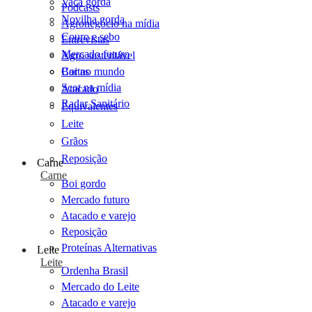
Vaca gorda
Podcasts
Novilha gorda
Agronegócio na mídia
Couro e sebo
Entrevistas
Mercado futuro
Agro sustentável
Cartas
Boi no mundo
Scot na mídia
Atacado
Radar Sanitário
Equivalentes
Leite
Grãos
Reposição
Carne
Carne
Boi gordo
Mercado futuro
Atacado e varejo
Reposição
Proteínas Alternativas
Leite
Leite
Ordenha Brasil
Mercado do Leite
Atacado e varejo