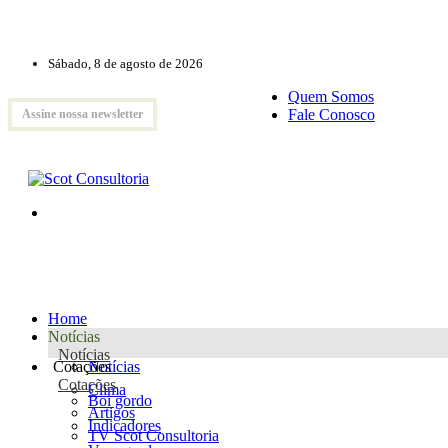
Sábado, 8 de agosto de 2026
Quem Somos
Fale Conosco
Assine nossa newsletter
Home
Notícias
Notícias
Cotações
Notícias
Cotações
Clima
Boi gordo
Artigos
Indicadores
TV Scot Consultoria