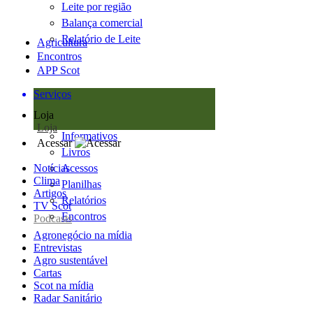
Leite por região
Balança comercial
Relatório de Leite
Agricultura
Encontros
APP Scot
Serviços
Loja
Loja
Informativos
Acessar
Livros
Notícias
Acessos
Clima
Planilhas
Artigos
Relatórios
TV Scot
Encontros
Podcasts
Agronegócio na mídia
Entrevistas
Agro sustentável
Cartas
Scot na mídia
Radar Sanitário