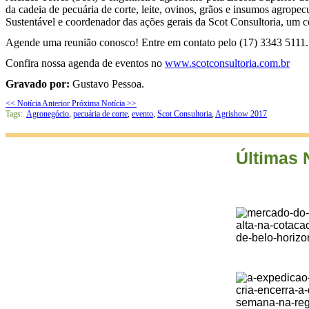
da cadeia de pecuária de corte, leite, ovinos, grãos e insumos agrope
Sustentável e coordenador das ações gerais da Scot Consultoria, um ce
Agende uma reunião conosco! Entre em contato pelo (17) 3343 5111.
Confira nossa agenda de eventos no
www.scotconsultoria.com.br
Gravado por:
Gustavo Pessoa.
<< Notícia Anterior
Próxima Notícia >>
Tags:
Agronegócio
,
pecuária de corte
,
evento
,
Scot Consultoria
,
Agrishow 2017
Últimas 