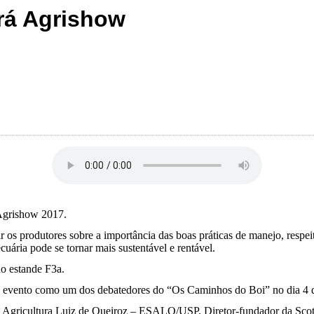
ará Agrishow
 Agrishow 2017.
r os produtores sobre a importância das boas práticas de manejo, respe
uária pode se tornar mais sustentável e rentável.
o estande F3a.
á do evento como um dos debatedores do “Os Caminhos do Boi” no dia 4 
e Agricultura Luiz de Queiroz – ESALQ/USP. Diretor-fundador da Scot 