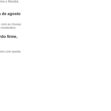
mira e Marabá,
a de agosto
, com as chuvas
l nordestino.
do firme,
mesmo com queda