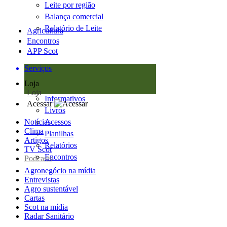
Leite por região
Balança comercial
Relatório de Leite
Agricultura
Encontros
APP Scot
Serviços
Loja
Loja
Informativos
Acessar
Livros
Notícias
Acessos
Clima
Planilhas
Artigos
Relatórios
TV Scot
Encontros
Podcasts
Agronegócio na mídia
Entrevistas
Agro sustentável
Cartas
Scot na mídia
Radar Sanitário