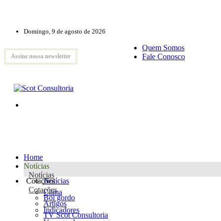
Domingo, 9 de agosto de 2026
Quem Somos
Fale Conosco
Assine nossa newsletter
Home
Notícias
Notícias
Cotações
Notícias
Cotações
Clima
Boi gordo
Artigos
Indicadores
TV Scot Consultoria