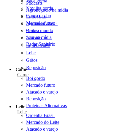
Vaca gorda
Podcasts
Novilha gorda
Agronegócio na mídia
Couro e sebo
Entrevistas
Mercado futuro
Agro sustentável
Cartas
Boi no mundo
Scot na mídia
Atacado
Radar Sanitário
Equivalentes
Leite
Grãos
Reposição
Carne
Carne
Boi gordo
Mercado futuro
Atacado e varejo
Reposição
Proteínas Alternativas
Leite
Leite
Ordenha Brasil
Mercado do Leite
Atacado e varejo