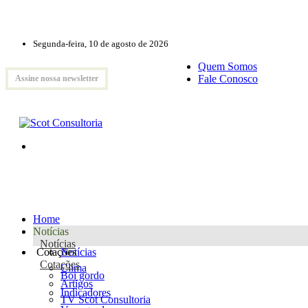
Segunda-feira, 10 de agosto de 2026
Quem Somos
Fale Conosco
Assine nossa newsletter
Home
Notícias
Notícias
Cotações
Notícias
Cotações
Clima
Boi gordo
Artigos
Indicadores
TV Scot Consultoria