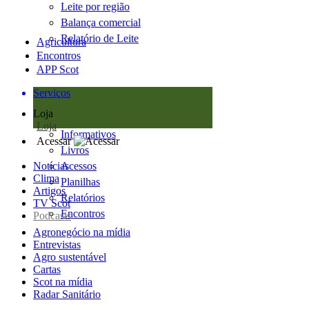
Leite por região
Balança comercial
Relatório de Leite
Agricultura
Encontros
APP Scot
Serviços
Loja
Loja
Informativos
Acessar
Livros
Notícias
Acessos
Clima
Planilhas
Artigos
Relatórios
TV Scot
Encontros
Podcasts
Agronegócio na mídia
Entrevistas
Agro sustentável
Cartas
Scot na mídia
Radar Sanitário