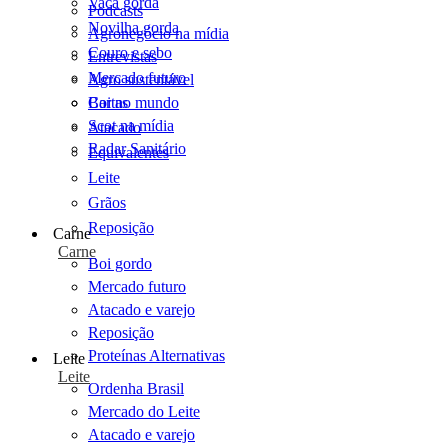
Vaca gorda
Podcasts
Novilha gorda
Agronegócio na mídia
Couro e sebo
Entrevistas
Mercado futuro
Agro sustentável
Cartas
Boi no mundo
Scot na mídia
Atacado
Radar Sanitário
Equivalentes
Leite
Grãos
Reposição
Carne
Carne
Boi gordo
Mercado futuro
Atacado e varejo
Reposição
Proteínas Alternativas
Leite
Leite
Ordenha Brasil
Mercado do Leite
Atacado e varejo