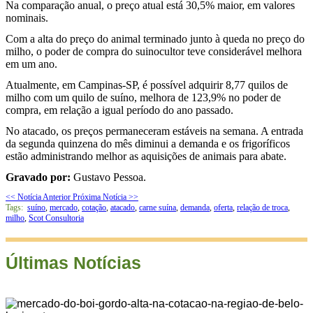
Na comparação anual, o preço atual está 30,5% maior, em valores
nominais.
Com a alta do preço do animal terminado junto à queda no preço do
milho, o poder de compra do suinocultor teve considerável melhora
em um ano.
Atualmente, em Campinas-SP, é possível adquirir 8,77 quilos de
milho com um quilo de suíno, melhora de 123,9% no poder de
compra, em relação a igual período do ano passado.
No atacado, os preços permaneceram estáveis na semana. A entrada
da segunda quinzena do mês diminui a demanda e os frigoríficos
estão administrando melhor as aquisições de animais para abate.
Gravado por:
Gustavo Pessoa.
<< Notícia Anterior
Próxima Notícia >>
Tags:
suíno
,
mercado
,
cotação
,
atacado
,
carne suína
,
demanda
,
oferta
,
relação de troca
,
milho
,
Scot Consultoria
Últimas Notícias