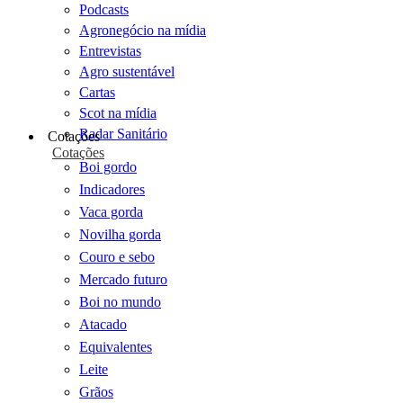
Podcasts
Agronegócio na mídia
Entrevistas
Agro sustentável
Cartas
Scot na mídia
Radar Sanitário
Cotações
Cotações
Boi gordo
Indicadores
Vaca gorda
Novilha gorda
Couro e sebo
Mercado futuro
Boi no mundo
Atacado
Equivalentes
Leite
Grãos