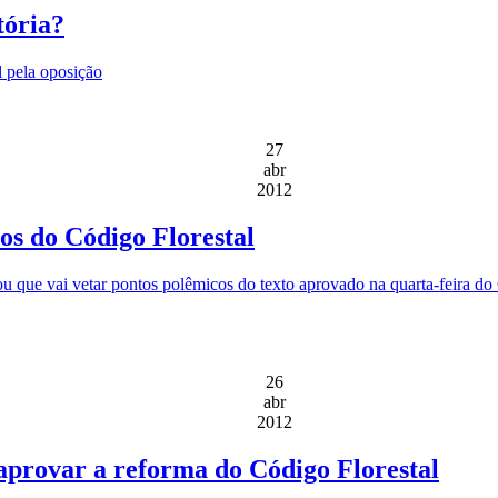
tória?
l pela oposição
27
abr
2012
os do Código Florestal
u que vai vetar pontos polêmicos do texto aprovado na quarta-feira do
26
abr
2012
provar a reforma do Código Florestal