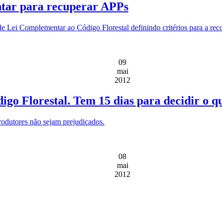
tar para recuperar APPs
de Lei Complementar ao Código Florestal definindo critérios para a r
09
mai
2012
go Florestal. Tem 15 dias para decidir o q
rodutores não sejam prejudicados.
08
mai
2012