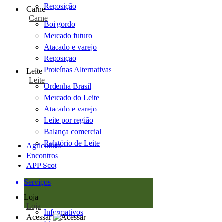
Reposição
Carne
Carne
Boi gordo
Mercado futuro
Atacado e varejo
Reposição
Proteínas Alternativas
Leite
Leite
Ordenha Brasil
Mercado do Leite
Atacado e varejo
Leite por região
Balança comercial
Relatório de Leite
Agricultura
Encontros
APP Scot
Serviços
Loja
Loja
Informativos
Acessar