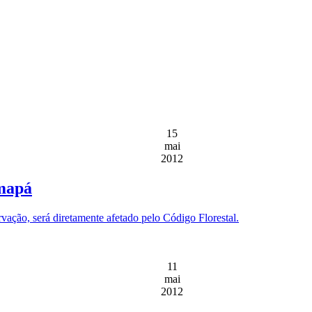
15
mai
2012
Amapá
ação, será diretamente afetado pelo Código Florestal.
11
mai
2012