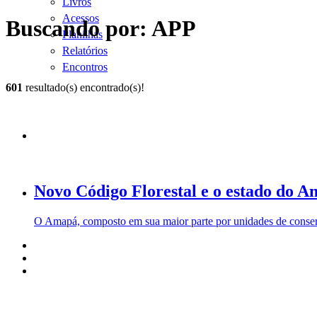
Livros
Acessos
Buscando por: APP
Planilhas
Relatórios
Encontros
601
resultado(s) encontrado(s)!
Novo Código Florestal e o estado do 
O Amapá, composto em sua maior parte por unidades de conserv