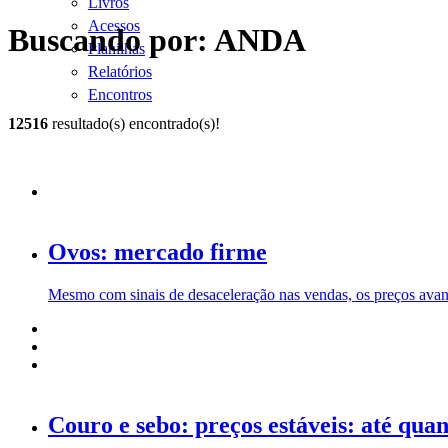
Livros
Acessos
Buscando por: ANDA
Planilhas
Relatórios
Encontros
12516
resultado(s) encontrado(s)!
Ovos: mercado firme
Mesmo com sinais de desaceleração nas vendas, os preços ava
Couro e sebo: preços estáveis: até qua