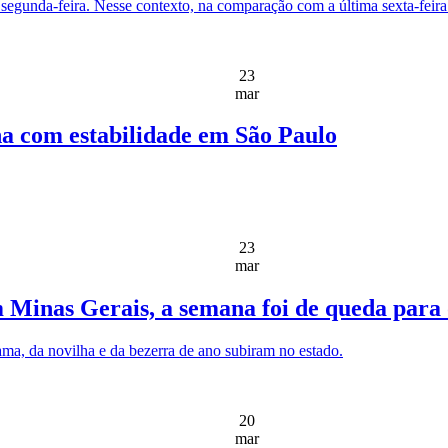
segunda-feira. Nesse contexto, na comparação com a última sexta-feira (
23
mar
na com estabilidade em São Paulo
23
mar
 Minas Gerais, a semana foi de queda para 
a, da novilha e da bezerra de ano subiram no estado.
20
mar