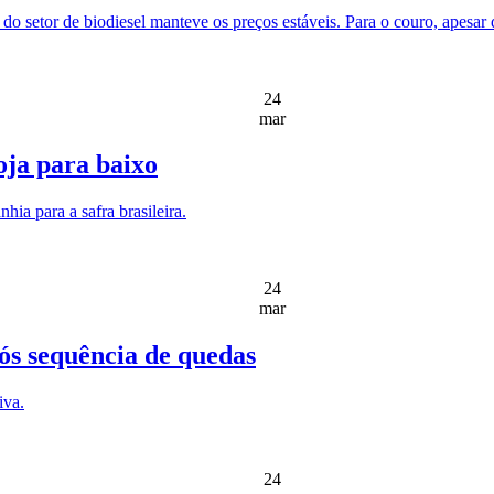
o setor de biodiesel manteve os preços estáveis. Para o couro, apesar
24
mar
oja para baixo
hia para a safra brasileira.
24
mar
pós sequência de quedas
iva.
24