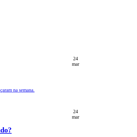
24
mar
nçaram na semana.
24
mar
ndo?