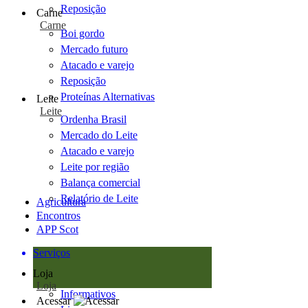
Reposição
Carne
Carne
Boi gordo
Mercado futuro
Atacado e varejo
Reposição
Proteínas Alternativas
Leite
Leite
Ordenha Brasil
Mercado do Leite
Atacado e varejo
Leite por região
Balança comercial
Relatório de Leite
Agricultura
Encontros
APP Scot
Serviços
Loja
Loja
Informativos
Acessar