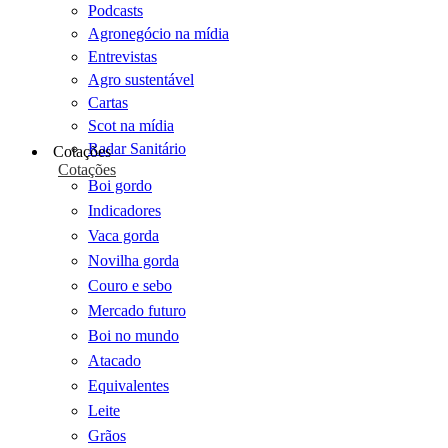
Podcasts
Agronegócio na mídia
Entrevistas
Agro sustentável
Cartas
Scot na mídia
Radar Sanitário
Cotações
Cotações
Boi gordo
Indicadores
Vaca gorda
Novilha gorda
Couro e sebo
Mercado futuro
Boi no mundo
Atacado
Equivalentes
Leite
Grãos