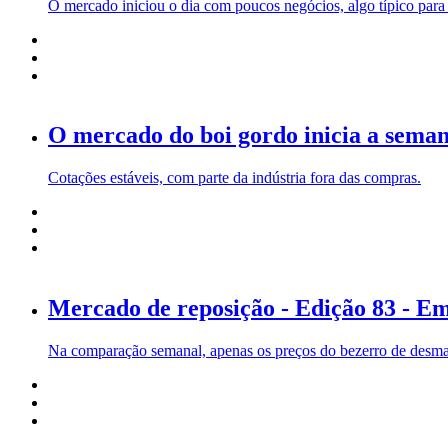
O mercado iniciou o dia com poucos negócios, algo típico para 
O mercado do boi gordo inicia a sema
Cotações estáveis, com parte da indústria fora das compras.
Mercado de reposição - Edição 83 - Em
Na comparação semanal, apenas os preços do bezerro de desmam