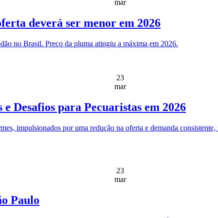
mar
oferta deverá ser menor em 2026
dão no Brasil. Preço da pluma atingiu a máxima em 2026.
23
mar
e Desafios para Pecuaristas em 2026
es, impulsionados por uma redução na oferta e demanda consistente, ma
23
mar
ão Paulo