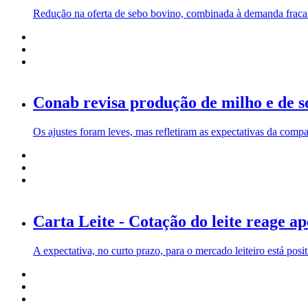
Redução na oferta de sebo bovino, combinada à demanda fraca d
Conab revisa produção de milho e de s
Os ajustes foram leves, mas refletiram as expectativas da compan
Carta Leite - Cotação do leite reage a
A expectativa, no curto prazo, para o mercado leiteiro está posit