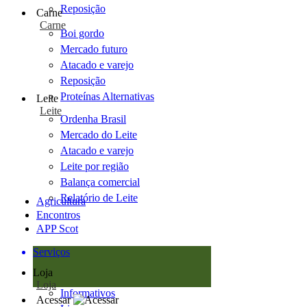
Reposição
Carne
Carne
Boi gordo
Mercado futuro
Atacado e varejo
Reposição
Proteínas Alternativas
Leite
Leite
Ordenha Brasil
Mercado do Leite
Atacado e varejo
Leite por região
Balança comercial
Relatório de Leite
Agricultura
Encontros
APP Scot
Serviços
Loja
Loja
Informativos
Acessar