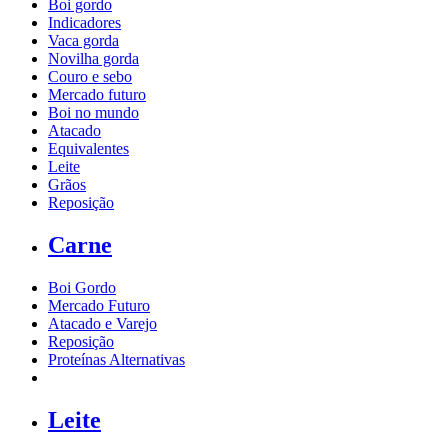
Boi gordo
Indicadores
Vaca gorda
Novilha gorda
Couro e sebo
Mercado futuro
Boi no mundo
Atacado
Equivalentes
Leite
Grãos
Reposição
Carne
Boi Gordo
Mercado Futuro
Atacado e Varejo
Reposição
Proteínas Alternativas
Leite