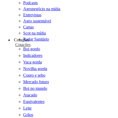
Podcasts
Agronegócio na mídia
Entrevistas
Agro sustentável
Cartas
Scot na mídia
Radar Sanitário
Cotações
Cotações
Boi gordo
Indicadores
Vaca gorda
Novilha gorda
Couro e sebo
Mercado futuro
Boi no mundo
Atacado
Equivalentes
Leite
Grãos