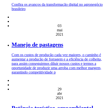
Confira os avanços da transformação digital no agronegócio
brasileiro
03
mai
2021
Manejo de pastagens
Com os custos de produção cada vez maiores, o caminho é
aumentar a produção de forragem e a eficiência de colheita,
para assim conseguirmos diluir nossos custos e termos a
oportunidade de produzir uma arroba com melhor margem,
garantindo competitividade p
29
abr
2021
Potência turístico-agroambiental