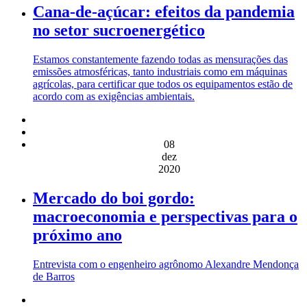
Cana-de-açúcar: efeitos da pandemia
no setor sucroenergético
Estamos constantemente fazendo todas as mensurações das
emissões atmosféricas, tanto industriais como em máquinas
agrícolas, para certificar que todos os equipamentos estão de
acordo com as exigências ambientais.
08
dez
2020
Mercado do boi gordo:
macroeconomia e perspectivas para o
próximo ano
Entrevista com o engenheiro agrônomo Alexandre Mendonça
de Barros