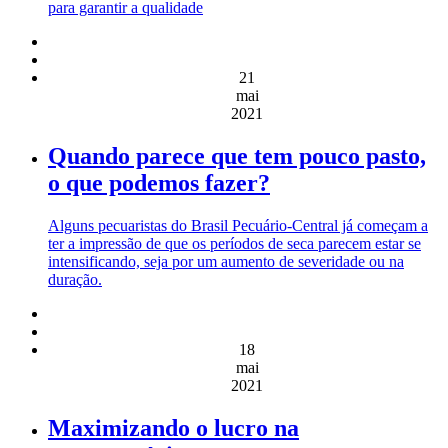
para garantir a qualidade
21
mai
2021
Quando parece que tem pouco pasto,
o que podemos fazer?
Alguns pecuaristas do Brasil Pecuário-Central já começam a
ter a impressão de que os períodos de seca parecem estar se
intensificando, seja por um aumento de severidade ou na
duração.
18
mai
2021
Maximizando o lucro na