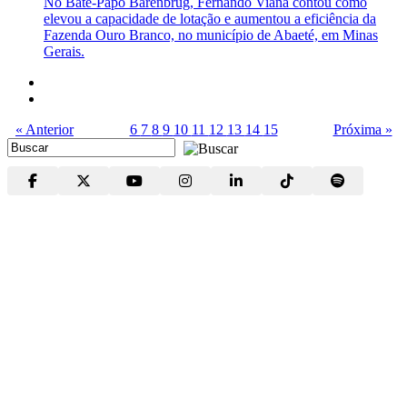
No Bate-Papo Barenbrug, Fernando Viana contou como
elevou a capacidade de lotação e aumentou a eficiência da
Fazenda Ouro Branco, no município de Abaeté, em Minas
Gerais.
« Anterior
6
7
8
9
10
11
12
13
14
15
Próxima »