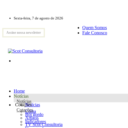
Sexta-feira, 7 de agosto de 2026
Quem Somos
Fale Conosco
Assine nossa newsletter
Home
Notícias
Notícias
Cotações
Notícias
Cotações
Clima
Boi gordo
Artigos
Indicadores
TV Scot Consultoria