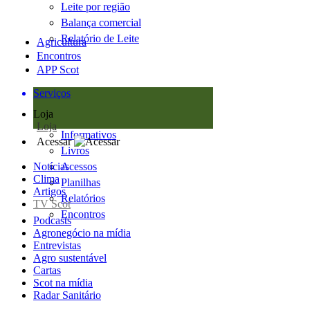
Leite por região
Balança comercial
Relatório de Leite
Agricultura
Encontros
APP Scot
Serviços
Loja
Loja
Informativos
Acessar
Livros
Notícias
Acessos
Clima
Planilhas
Artigos
Relatórios
TV Scot
Encontros
Podcasts
Agronegócio na mídia
Entrevistas
Agro sustentável
Cartas
Scot na mídia
Radar Sanitário