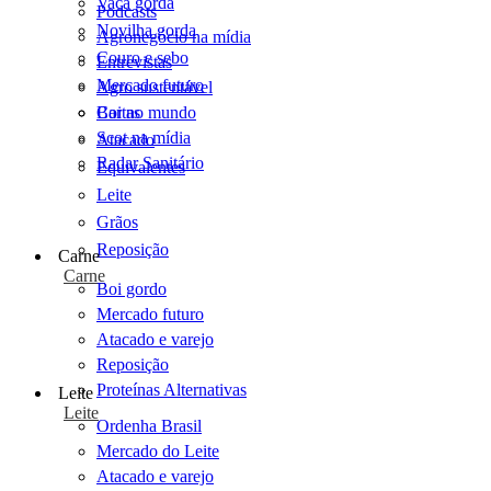
Vaca gorda
Podcasts
Novilha gorda
Agronegócio na mídia
Couro e sebo
Entrevistas
Mercado futuro
Agro sustentável
Cartas
Boi no mundo
Scot na mídia
Atacado
Radar Sanitário
Equivalentes
Leite
Grãos
Reposição
Carne
Carne
Boi gordo
Mercado futuro
Atacado e varejo
Reposição
Proteínas Alternativas
Leite
Leite
Ordenha Brasil
Mercado do Leite
Atacado e varejo