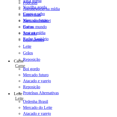
Vaca gorda
Podcasts
Novilha gorda
Agronegócio na mídia
Couro e sebo
Entrevistas
Mercado futuro
Agro sustentável
Cartas
Boi no mundo
Scot na mídia
Atacado
Radar Sanitário
Equivalentes
Leite
Grãos
Reposição
Carne
Carne
Boi gordo
Mercado futuro
Atacado e varejo
Reposição
Proteínas Alternativas
Leite
Leite
Ordenha Brasil
Mercado do Leite
Atacado e varejo