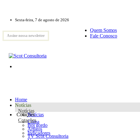
Sexta-feira, 7 de agosto de 2026
Quem Somos
Fale Conosco
Assine nossa newsletter
Home
Notícias
Notícias
Cotações
Notícias
Cotações
Clima
Boi gordo
Artigos
Indicadores
TV Scot Consultoria