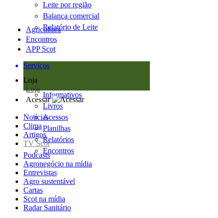
Leite por região
Balança comercial
Relatório de Leite
Agricultura
Encontros
APP Scot
Serviços
Loja
Loja
Informativos
Acessar
Livros
Notícias
Acessos
Clima
Planilhas
Artigos
Relatórios
TV Scot
Encontros
Podcasts
Agronegócio na mídia
Entrevistas
Agro sustentável
Cartas
Scot na mídia
Radar Sanitário