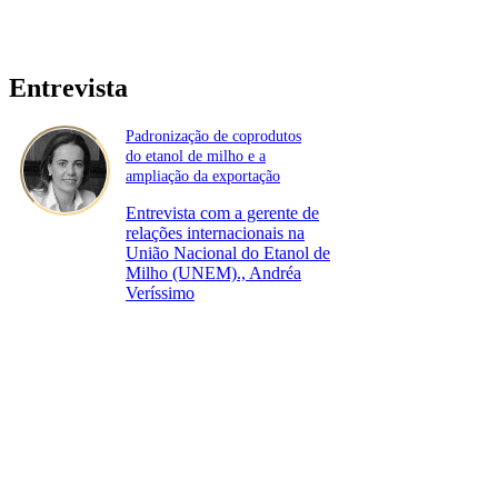
Entrevista
Padronização de coprodutos
do etanol de milho e a
ampliação da exportação
Entrevista com a gerente de
relações internacionais na
União Nacional do Etanol de
Milho (UNEM)., Andréa
Veríssimo