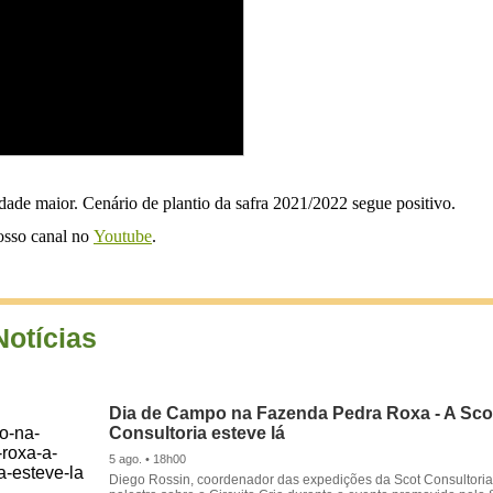
dade maior. Cenário de plantio da safra 2021/2022 segue positivo.
nosso canal no
Youtube
.
Notícias
Dia de Campo na Fazenda Pedra Roxa - A Sco
Consultoria esteve lá
5 ago. • 18h00
Diego Rossin, coordenador das expedições da Scot Consultoria,