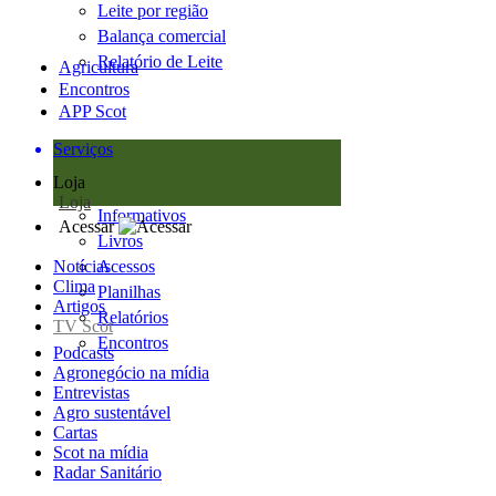
Leite por região
Balança comercial
Relatório de Leite
Agricultura
Encontros
APP Scot
Serviços
Loja
Loja
Informativos
Acessar
Livros
Notícias
Acessos
Clima
Planilhas
Artigos
Relatórios
TV Scot
Encontros
Podcasts
Agronegócio na mídia
Entrevistas
Agro sustentável
Cartas
Scot na mídia
Radar Sanitário