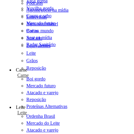
Vaca gorda
Podcasts
Novilha gorda
Agronegócio na mídia
Couro e sebo
Entrevistas
Mercado futuro
Agro sustentável
Cartas
Boi no mundo
Scot na mídia
Atacado
Radar Sanitário
Equivalentes
Leite
Grãos
Reposição
Carne
Carne
Boi gordo
Mercado futuro
Atacado e varejo
Reposição
Proteínas Alternativas
Leite
Leite
Ordenha Brasil
Mercado do Leite
Atacado e varejo