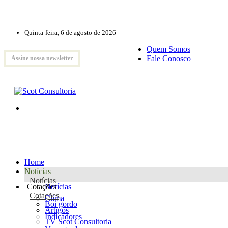
Quinta-feira, 6 de agosto de 2026
Quem Somos
Fale Conosco
Assine nossa newsletter
Home
Notícias
Notícias
Cotações
Notícias
Cotações
Clima
Boi gordo
Artigos
Indicadores
TV Scot Consultoria