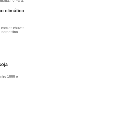
iralta, no Pará.
o climático
, com as chuvas
l nordestino.
soja
entre 1999 e