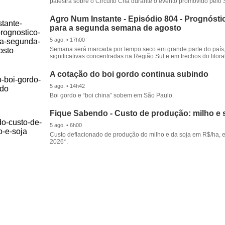
palestra sobre o Circuito Cria durante o evento promovido pelo S
Agro Num Instante - Episódio 804 - Prognóstic
para a segunda semana de agosto
5 ago. • 17h00
Semana será marcada por tempo seco em grande parte do país
significativas concentradas na Região Sul e em trechos do litora
A cotação do boi gordo continua subindo
5 ago. • 14h42
Boi gordo e “boi china” sobem em São Paulo.
Fique Sabendo - Custo de produção: milho e 
5 ago. • 6h00
Custo deflacionado de produção do milho e da soja em R$/ha, 
2026*.