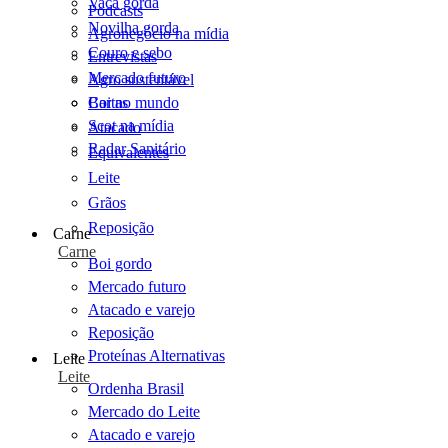
Vaca gorda
Podcasts
Novilha gorda
Agronegócio na mídia
Couro e sebo
Entrevistas
Mercado futuro
Agro sustentável
Cartas
Boi no mundo
Scot na mídia
Atacado
Radar Sanitário
Equivalentes
Leite
Grãos
Reposição
Carne
Carne
Boi gordo
Mercado futuro
Atacado e varejo
Reposição
Proteínas Alternativas
Leite
Leite
Ordenha Brasil
Mercado do Leite
Atacado e varejo