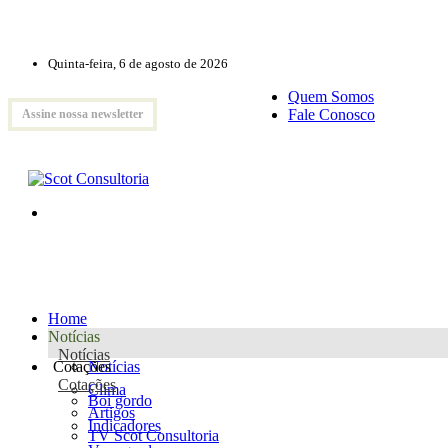
Quinta-feira, 6 de agosto de 2026
Quem Somos
Fale Conosco
Assine nossa newsletter
Home
Notícias
Notícias
Cotações
Notícias
Cotações
Clima
Boi gordo
Artigos
Indicadores
TV Scot Consultoria