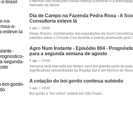
Extensão das restrições russas reforça a pressão e a preocupa
mercado de diesel.
Dia de Campo na Fazenda Pedra Roxa - A Sco
Consultoria esteve lá
5 ago. • 18h00
Diego Rossin, coordenador das expedições da Scot Consultoria,
palestra sobre o Circuito Cria durante o evento promovido pelo S
Agro Num Instante - Episódio 804 - Prognóstic
para a segunda semana de agosto
5 ago. • 17h00
Semana será marcada por tempo seco em grande parte do país
significativas concentradas na Região Sul e em trechos do litora
A cotação do boi gordo continua subindo
5 ago. • 14h42
Boi gordo e “boi china” sobem em São Paulo.