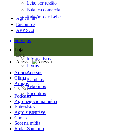
Leite por região
Balança comercial
Relatório de Leite
Agricultura
Encontros
APP Scot
Serviços
Loja
Loja
Informativos
Acessar
Livros
Notícias
Acessos
Clima
Planilhas
Artigos
Relatórios
TV Scot
Encontros
Podcasts
Agronegócio na mídia
Entrevistas
Agro sustentável
Cartas
Scot na mídia
Radar Sanitário