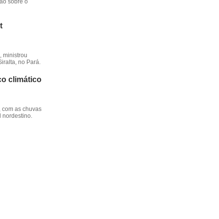
ção sobre o
t
 ministrou
iralta, no Pará.
o climático
, com as chuvas
l nordestino.