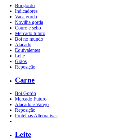
Boi gordo
Indicadores
Vaca gorda
Novilha gorda
Couro e sebo
Mercado futuro
Boi no mundo
Atacado
Equivalentes
Leite
Grãos
Reposição
Carne
Boi Gordo
Mercado Futuro
Atacado e Varejo
Reposição
Proteínas Alternativas
Leite