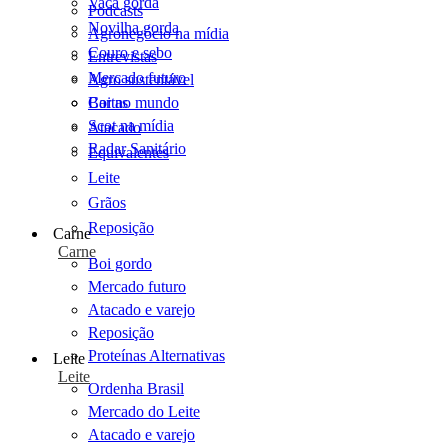
Vaca gorda
Podcasts
Novilha gorda
Agronegócio na mídia
Couro e sebo
Entrevistas
Mercado futuro
Agro sustentável
Cartas
Boi no mundo
Scot na mídia
Atacado
Radar Sanitário
Equivalentes
Leite
Grãos
Reposição
Carne
Carne
Boi gordo
Mercado futuro
Atacado e varejo
Reposição
Proteínas Alternativas
Leite
Leite
Ordenha Brasil
Mercado do Leite
Atacado e varejo