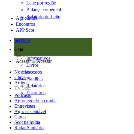
Leite por região
Balança comercial
Relatório de Leite
Agricultura
Encontros
APP Scot
Serviços
Loja
Loja
Informativos
Acessar
Livros
Notícias
Acessos
Clima
Planilhas
Artigos
Relatórios
TV Scot
Encontros
Podcasts
Agronegócio na mídia
Entrevistas
Agro sustentável
Cartas
Scot na mídia
Radar Sanitário