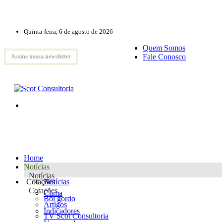
Quinta-feira, 6 de agosto de 2026
Quem Somos
Fale Conosco
Assine nossa newsletter
Home
Notícias
Notícias
Cotações
Notícias
Cotações
Clima
Boi gordo
Artigos
Indicadores
TV Scot Consultoria