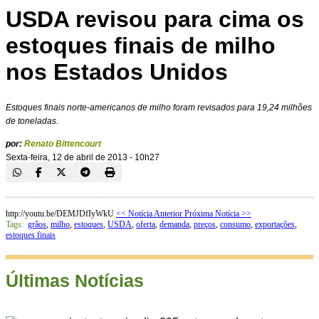
USDA revisou para cima os
estoques finais de milho
nos Estados Unidos
Estoques finais norte-americanos de milho foram revisados para 19,24 milhões
de toneladas.
por:
Renato Bittencourt
Sexta-feira, 12 de abril de 2013 - 10h27
http://youtu.be/DEMJDfIyWkU
<< Notícia Anterior
Próxima Notícia >>
Tags:
grãos
,
milho
,
estoques
,
USDA
,
oferta
,
demanda
,
preços
,
consumo
,
exportações
,
estoques finais
Últimas Notícias