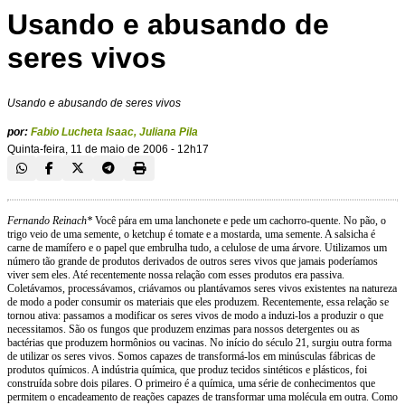
Usando e abusando de
seres vivos
Usando e abusando de seres vivos
por:
Fabio Lucheta Isaac
,
Juliana Pila
Quinta-feira, 11 de maio de 2006 - 12h17
Fernando Reinach*
Você pára em uma lanchonete e pede um cachorro-quente. No pão, o
trigo veio de uma semente, o ketchup é tomate e a mostarda, uma semente. A salsicha é
carne de mamífero e o papel que embrulha tudo, a celulose de uma árvore. Utilizamos um
número tão grande de produtos derivados de outros seres vivos que jamais poderíamos
viver sem eles. Até recentemente nossa relação com esses produtos era passiva.
Coletávamos, processávamos, criávamos ou plantávamos seres vivos existentes na natureza
de modo a poder consumir os materiais que eles produzem. Recentemente, essa relação se
tornou ativa: passamos a modificar os seres vivos de modo a induzi-los a produzir o que
necessitamos. São os fungos que produzem enzimas para nossos detergentes ou as
bactérias que produzem hormônios ou vacinas. No início do século 21, surgiu outra forma
de utilizar os seres vivos. Somos capazes de transformá-los em minúsculas fábricas de
produtos químicos. A indústria química, que produz tecidos sintéticos e plásticos, foi
construída sobre dois pilares. O primeiro é a química, uma série de conhecimentos que
permitem o encadeamento de reações capazes de transformar uma molécula em outra. Como