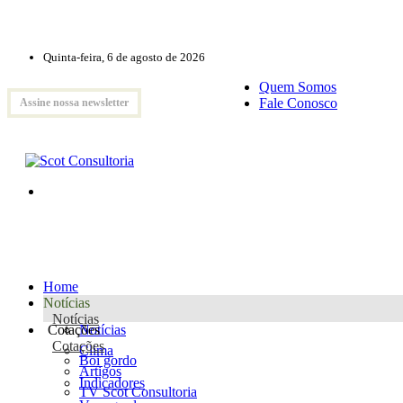
Quinta-feira, 6 de agosto de 2026
Quem Somos
Fale Conosco
Assine nossa newsletter
Home
Notícias
Notícias
Cotações
Notícias
Cotações
Clima
Boi gordo
Artigos
Indicadores
TV Scot Consultoria