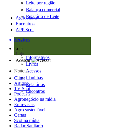
Leite por região
Balança comercial
Relatório de Leite
Agricultura
Encontros
APP Scot
Serviços
Loja
Loja
Informativos
Acessar
Livros
Notícias
Acessos
Planilhas
Clima
Artigos
Relatórios
TV Scot
Encontros
Podcasts
Agronegócio na mídia
Entrevistas
Agro sustentável
Cartas
Scot na mídia
Radar Sanitário