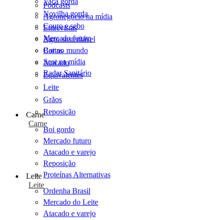
Vaca gorda
Podcasts
Novilha gorda
Agronegócio na mídia
Couro e sebo
Entrevistas
Mercado futuro
Agro sustentável
Cartas
Boi no mundo
Scot na mídia
Atacado
Radar Sanitário
Equivalentes
Leite
Grãos
Reposição
Carne
Carne
Boi gordo
Mercado futuro
Atacado e varejo
Reposição
Proteínas Alternativas
Leite
Leite
Ordenha Brasil
Mercado do Leite
Atacado e varejo