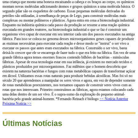
uma criança que monta uma boneca encaixando a cabeça e os braços ao corpo, os químicos
montam novas moléculas adicionando átomos e grupos químicos a uma molécula básica. O
segundo pilar são os esqueletos de carbono. Essas pequenas moléculas derivadas do
petróleo são utilizadas, à semelhança de peças de Lego, para construir moléculas mais
complexas ou montar polímeros e plásticos. Agora entra em cena a biotecnologia industrial.
Enquanto na indústria química cada passo da produção se resume a uma reação química
executada em grandes reatores, na biotecnologia industrial o que se faz é construir um
organismo vivo capaz de executar em seu interior cada um dos passos executados na antiga
fábrica. Para isso se coloca no genoma desses microorganismos genes capazes de produzir
as enzimas necessárias para executar cada reação e desse modo se "instrui" o ser vivo a
executar os passos que antes eram executados na fábrica. Construído o ser vivo, basta
deixá-lo crescer que ele se encarrega de fazer tudo o que era feito na fábrica. Em vez de uma
grande fábrica agora temos enormes frascos contendo bilhões de bactérias - minúsculas
fábricas. Apesar de essa tecnologia estar em sua infância, já existem no mercado tecidos e
plásticos produzidos por microorganismos. Faz milênios que o homem descobriu que
existem na natureza bactérias e fungos com rotas metabólicas capazes de transformar açúcar
em álcool. Utilizamos essas rotas naturais para produzir bebidas alcoólicas. Mas foi só no
século 20 que aprendemos a manipular os seres vivos e agora, em vez de depender somente
de rotas metabólicas preexistentes, nos tornamos capazes de construir seres vivos com as
rotas que nos interessam. Primeiro construímos as fábricas, agora estamos colocando cada
uma delas dentro de um ser vivo. É o supra-sumo da exploração do pequeno animal-
bactéria pelo grande animal-homem. *Fernando Reinach é biólogo
<< Notícia Anterior
Próxima Notícia >>
Últimas Notícias