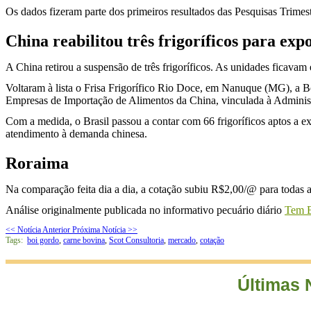
Os dados fizeram parte dos primeiros resultados das Pesquisas Trimest
China reabilitou três frigoríficos para exp
A China retirou a suspensão de três frigoríficos. As unidades ficav
Voltaram à lista o Frisa Frigorífico Rio Doce, em Nanuque (MG), a B
Empresas de Importação de Alimentos da China, vinculada à Adminis
Com a medida, o Brasil passou a contar com 66 frigoríficos aptos a ex
atendimento à demanda chinesa.
Roraima
Na comparação feita dia a dia, a cotação subiu R$2,00/@ para todas a
Análise originalmente publicada no informativo pecuário diário
Tem B
<< Notícia Anterior
Próxima Notícia >>
Tags:
boi gordo
,
carne bovina
,
Scot Consultoria
,
mercado
,
cotação
Últimas 