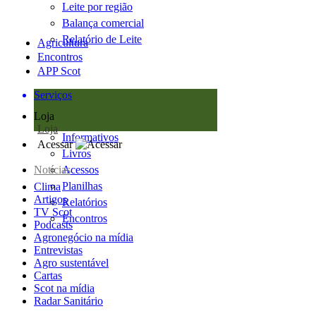
Leite por região
Balança comercial
Relatório de Leite
Agricultura
Encontros
APP Scot
Serviços
Loja
Loja
Informativos
Acessar
Livros
Notícias
Acessos
Planilhas
Clima
Artigos
Relatórios
TV Scot
Encontros
Podcasts
Agronegócio na mídia
Entrevistas
Agro sustentável
Cartas
Scot na mídia
Radar Sanitário