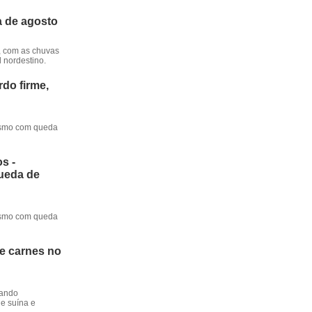
a de agosto
, com as chuvas
l nordestino.
do firme,
mesmo com queda
s -
queda de
mesmo com queda
de carnes no
dando
e suína e