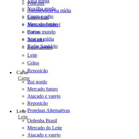
Vaca gorda
Podcasts
Novilha gorda
Agronegócio na mídia
Couro e sebo
Entrevistas
Mercado futuro
Agro sustentável
Cartas
Boi no mundo
Scot na mídia
Atacado
Radar Sanitário
Equivalentes
Leite
Grãos
Reposição
Carne
Carne
Boi gordo
Mercado futuro
Atacado e varejo
Reposição
Proteínas Alternativas
Leite
Leite
Ordenha Brasil
Mercado do Leite
Atacado e varejo