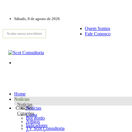
Sábado, 8 de agosto de 2026
Quem Somos
Fale Conosco
Assine nossa newsletter
Home
Notícias
Notícias
Cotações
Notícias
Cotações
Clima
Boi gordo
Artigos
Indicadores
TV Scot Consultoria