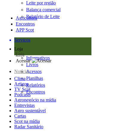
Leite por região
Balança comercial
Relatório de Leite
Agricultura
Encontros
APP Scot
Serviços
Loja
Loja
Informativos
Acessar
Livros
Notícias
Acessos
Planilhas
Clima
Artigos
Relatórios
TV Scot
Encontros
Podcasts
Agronegócio na mídia
Entrevistas
Agro sustentável
Cartas
Scot na mídia
Radar Sanitário