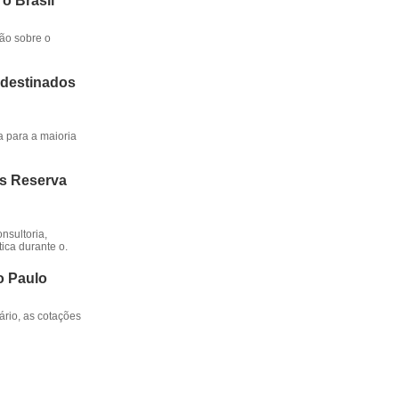
 o Brasil
ção sobre o
 destinados
a para a maioria
os Reserva
nsultoria,
ica durante o.
o Paulo
rio, as cotações