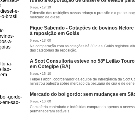
russo à exportação de diesel e os efeitos para
6 ago. • 17h19
Extensão das restrições russas reforça a pressão e a preocupa
mercado de diesel.
Fique Sabendo - Cotações de bovinos Nelore
à reposição em Goiás
6 ago. • 17h00
Na comparação com as cotações há 30 dias, Goiás registrou alt
das categorias da reposição.
A Scot Consultoria esteve no 58º Leilão Tour
em Cotegipe (BA)
6 ago. • 16h10
Felipe Fabbri, coordenador da equipe de inteligência da Scot Co
ministrou palestra sobre mercado da pecuária de cria e de genét
Mercado do boi gordo: sem mudanças em Sã
6 ago. • 16h00
Com oferta controlada e indústrias comprando apenas o necessá
permaneceram estáveis.