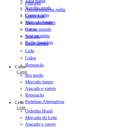
Vaca gorda
Podcasts
Novilha gorda
Agronegócio na mídia
Couro e sebo
Entrevistas
Mercado futuro
Agro sustentável
Cartas
Boi no mundo
Scot na mídia
Atacado
Radar Sanitário
Equivalentes
Leite
Grãos
Reposição
Carne
Carne
Boi gordo
Mercado futuro
Atacado e varejo
Reposição
Proteínas Alternativas
Leite
Leite
Ordenha Brasil
Mercado do Leite
Atacado e varejo