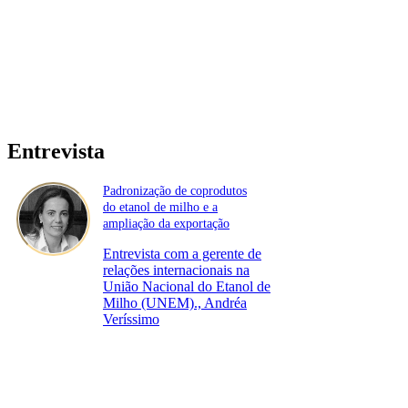
Entrevista
Padronização de coprodutos
do etanol de milho e a
ampliação da exportação
Entrevista com a gerente de
relações internacionais na
União Nacional do Etanol de
Milho (UNEM)., Andréa
Veríssimo