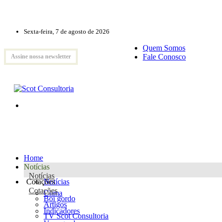
Sexta-feira, 7 de agosto de 2026
Quem Somos
Fale Conosco
Assine nossa newsletter
Home
Notícias
Notícias
Cotações
Notícias
Cotações
Clima
Boi gordo
Artigos
Indicadores
TV Scot Consultoria