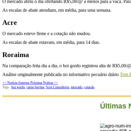
O mercado abriu o dia ofertando R$5,00/@ a menos para a vaca. Para o
As escalas de abate atendiam, em média, para uma semana.
Acre
O mercado esteve firme e a cotação não mudou.
As escalas de abate estavam, em média, para 14 dias.
Roraima
Na comparação feita dia a dia, o boi gordo registrou alta de R$5,00/@
Análise originalmente publicada no informativo pecuário diário
Tem B
<< Notícia Anterior
Próxima Notícia >>
Tags:
boi gordo
,
carne bovina
,
Scot Consultoria
,
mercado
,
cotação
Últimas 