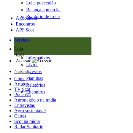
Leite por região
Balança comercial
Relatório de Leite
Agricultura
Encontros
APP Scot
Serviços
Loja
Loja
Informativos
Acessar
Livros
Notícias
Acessos
Planilhas
Clima
Artigos
Relatórios
TV Scot
Encontros
Podcasts
Agronegócio na mídia
Entrevistas
Agro sustentável
Cartas
Scot na mídia
Radar Sanitário