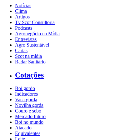
Notícias
Clima
Artigos
Tv Scot Consultoria
Podcasts
Agronegócio na Mídia
Entrevistas
Agro Sustentável
Cartas
Scot na mídia
Radar Sanitário
Cotações
Boi gordo
Indicadores
Vaca gorda
Novilha gorda
Couro e sebo
Mercado futuro
Boi no mundo
Atacado
Equivalentes
Leite