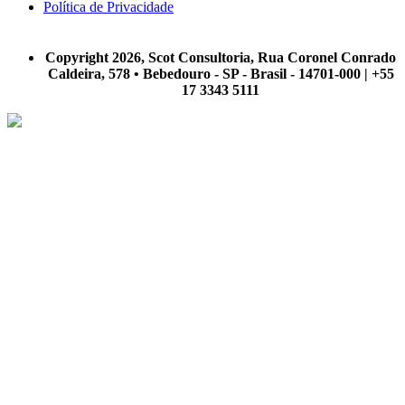
Política de Privacidade
A Scot Consultoria não se responsabiliza por negócios realizados a partir das informações contidas em
nosso site.
Copyright 2026, Scot Consultoria, Rua Coronel Conrado
Caldeira, 578 • Bebedouro - SP - Brasil - 14701-000 | +55
17 3343 5111