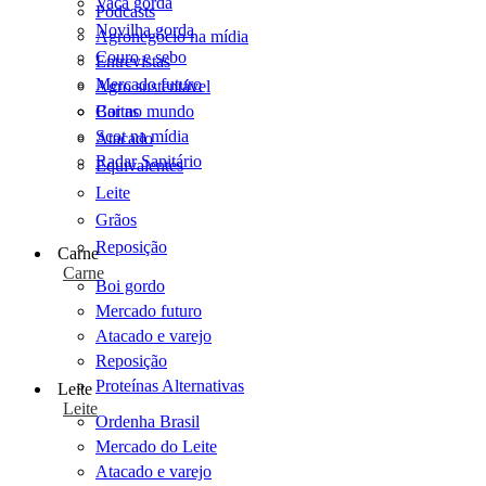
Vaca gorda
Podcasts
Novilha gorda
Agronegócio na mídia
Couro e sebo
Entrevistas
Mercado futuro
Agro sustentável
Cartas
Boi no mundo
Scot na mídia
Atacado
Radar Sanitário
Equivalentes
Leite
Grãos
Reposição
Carne
Carne
Boi gordo
Mercado futuro
Atacado e varejo
Reposição
Proteínas Alternativas
Leite
Leite
Ordenha Brasil
Mercado do Leite
Atacado e varejo