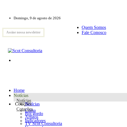
Domingo, 9 de agosto de 2026
Quem Somos
Fale Conosco
Assine nossa newsletter
Home
Notícias
Notícias
Cotações
Notícias
Cotações
Clima
Boi gordo
Artigos
Indicadores
TV Scot Consultoria