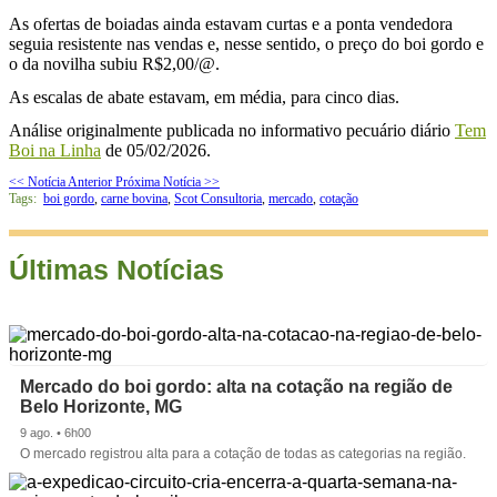
As ofertas de boiadas ainda estavam curtas e a ponta vendedora
seguia resistente nas vendas e, nesse sentido, o preço do boi gordo e
o da novilha subiu R$2,00/@.
As escalas de abate estavam, em média, para cinco dias.
Análise originalmente publicada no informativo pecuário diário
Tem
Boi na Linha
de 05/02/2026.
<< Notícia Anterior
Próxima Notícia >>
Tags:
boi gordo
,
carne bovina
,
Scot Consultoria
,
mercado
,
cotação
Últimas Notícias
Mercado do boi gordo: alta na cotação na região de
Belo Horizonte, MG
9 ago. • 6h00
O mercado registrou alta para a cotação de todas as categorias na região.