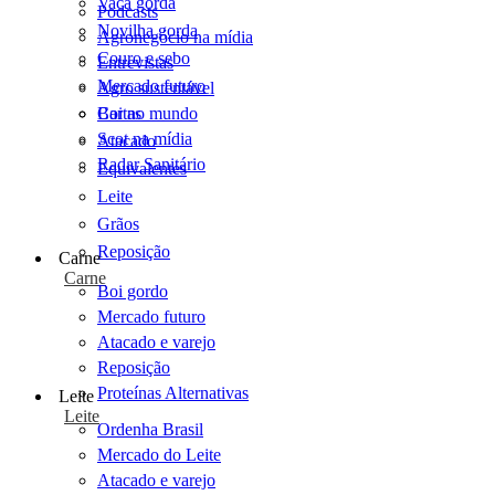
Vaca gorda
Podcasts
Novilha gorda
Agronegócio na mídia
Couro e sebo
Entrevistas
Mercado futuro
Agro sustentável
Cartas
Boi no mundo
Scot na mídia
Atacado
Radar Sanitário
Equivalentes
Leite
Grãos
Reposição
Carne
Carne
Boi gordo
Mercado futuro
Atacado e varejo
Reposição
Proteínas Alternativas
Leite
Leite
Ordenha Brasil
Mercado do Leite
Atacado e varejo