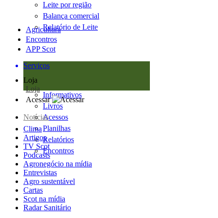
Leite por região
Balança comercial
Relatório de Leite
Agricultura
Encontros
APP Scot
Serviços
Loja
Loja
Informativos
Acessar
Livros
Notícias
Acessos
Planilhas
Clima
Artigos
Relatórios
TV Scot
Encontros
Podcasts
Agronegócio na mídia
Entrevistas
Agro sustentável
Cartas
Scot na mídia
Radar Sanitário