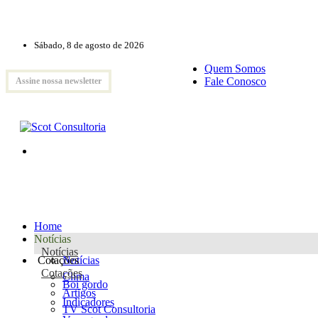
Sábado, 8 de agosto de 2026
Quem Somos
Fale Conosco
Assine nossa newsletter
Home
Notícias
Notícias
Cotações
Notícias
Cotações
Clima
Boi gordo
Artigos
Indicadores
TV Scot Consultoria