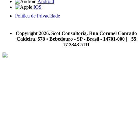
Android
IOS
Política de Privacidade
A Scot Consultoria não se responsabiliza por negócios realizados a partir das informações contidas em
nosso site.
Copyright 2026, Scot Consultoria, Rua Coronel Conrado
Caldeira, 578 • Bebedouro - SP - Brasil - 14701-000 | +55
17 3343 5111