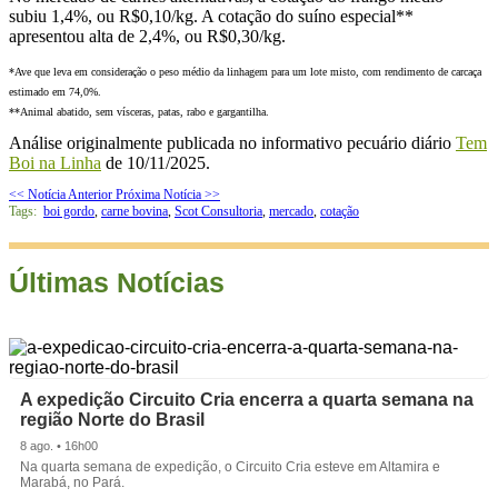
subiu 1,4%, ou R$0,10/kg. A cotação do suíno especial**
apresentou alta de 2,4%, ou R$0,30/kg.
*Ave que leva em consideração o peso médio da linhagem para um lote misto, com rendimento de carcaça
estimado em 74,0%.
**Animal abatido, sem vísceras, patas, rabo e gargantilha.
Análise originalmente publicada no informativo pecuário diário
Tem
Boi na Linha
de 10/11/2025.
<< Notícia Anterior
Próxima Notícia >>
Tags:
boi gordo
,
carne bovina
,
Scot Consultoria
,
mercado
,
cotação
Últimas Notícias
A expedição Circuito Cria encerra a quarta semana na
região Norte do Brasil
8 ago. • 16h00
Na quarta semana de expedição, o Circuito Cria esteve em Altamira e
Marabá, no Pará.