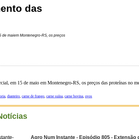
ento das
 15 de maiem Montenegro-RS, os preços
ercial, em 15 de maio em Montenegro-RS, os preços das proteínas no me
oria
,
dianteiro
,
carne de frango
,
carne suína
,
carne bovina
,
ovos
Notícias
Agro Num Instante - Episódio 805 - Extensão 