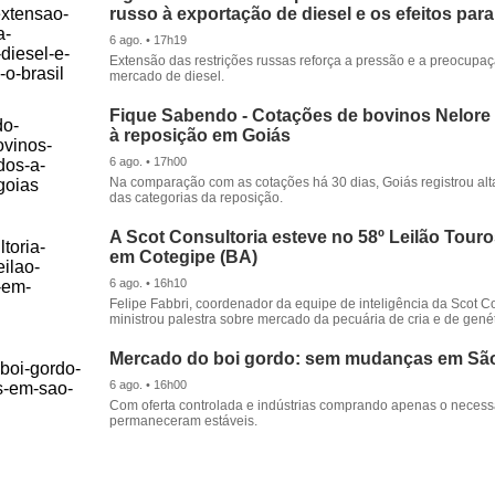
russo à exportação de diesel e os efeitos para
6 ago. • 17h19
Extensão das restrições russas reforça a pressão e a preocupa
mercado de diesel.
Fique Sabendo - Cotações de bovinos Nelore
à reposição em Goiás
6 ago. • 17h00
Na comparação com as cotações há 30 dias, Goiás registrou alt
das categorias da reposição.
A Scot Consultoria esteve no 58º Leilão Tour
em Cotegipe (BA)
6 ago. • 16h10
Felipe Fabbri, coordenador da equipe de inteligência da Scot Co
ministrou palestra sobre mercado da pecuária de cria e de genét
Mercado do boi gordo: sem mudanças em Sã
6 ago. • 16h00
Com oferta controlada e indústrias comprando apenas o necessá
permaneceram estáveis.