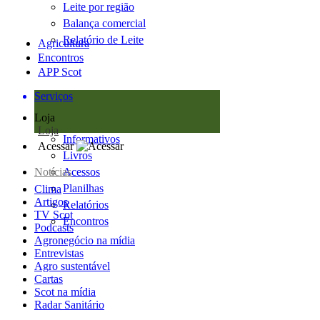
Leite por região
Balança comercial
Relatório de Leite
Agricultura
Encontros
APP Scot
Serviços
Loja
Loja
Informativos
Acessar
Livros
Notícias
Acessos
Planilhas
Clima
Artigos
Relatórios
TV Scot
Encontros
Podcasts
Agronegócio na mídia
Entrevistas
Agro sustentável
Cartas
Scot na mídia
Radar Sanitário