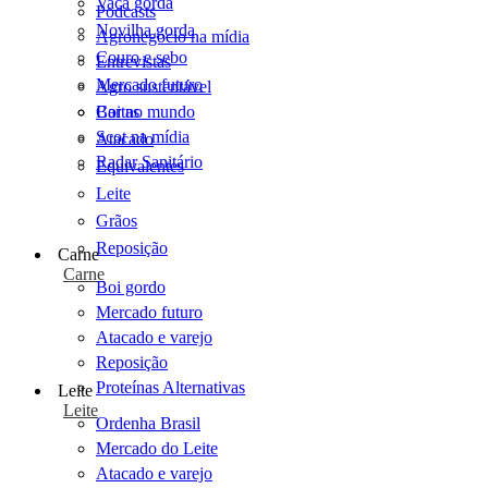
Vaca gorda
Podcasts
Novilha gorda
Agronegócio na mídia
Couro e sebo
Entrevistas
Mercado futuro
Agro sustentável
Cartas
Boi no mundo
Scot na mídia
Atacado
Radar Sanitário
Equivalentes
Leite
Grãos
Reposição
Carne
Carne
Boi gordo
Mercado futuro
Atacado e varejo
Reposição
Proteínas Alternativas
Leite
Leite
Ordenha Brasil
Mercado do Leite
Atacado e varejo