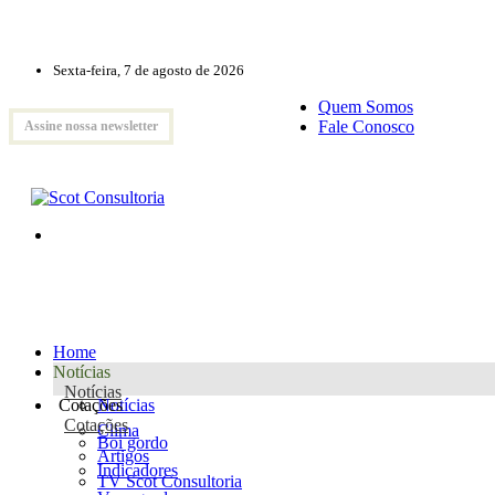
Sexta-feira, 7 de agosto de 2026
Quem Somos
Fale Conosco
Assine nossa newsletter
Home
Notícias
Notícias
Cotações
Notícias
Cotações
Clima
Boi gordo
Artigos
Indicadores
TV Scot Consultoria