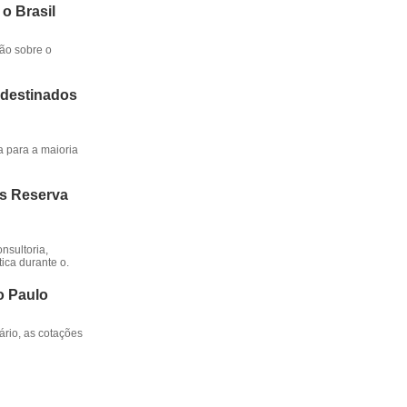
 o Brasil
ção sobre o
 destinados
a para a maioria
os Reserva
nsultoria,
ica durante o.
o Paulo
rio, as cotações