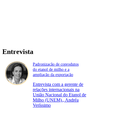
Entrevista
Padronização de coprodutos
do etanol de milho e a
ampliação da exportação
Entrevista com a gerente de
relações internacionais na
União Nacional do Etanol de
Milho (UNEM)., Andréa
Veríssimo