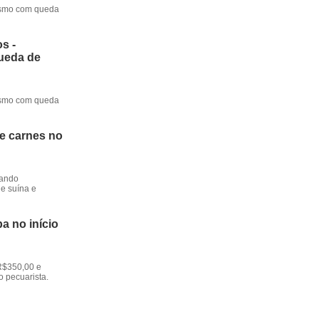
mesmo com queda
s -
queda de
mesmo com queda
de carnes no
dando
e suína e
a no início
R$350,00 e
o pecuarista.