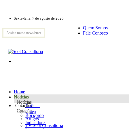
Sexta-feira, 7 de agosto de 2026
Quem Somos
Fale Conosco
Assine nossa newsletter
Home
Notícias
Notícias
Cotações
Notícias
Cotações
Clima
Boi gordo
Artigos
Indicadores
TV Scot Consultoria