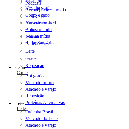
Vaca gorda
Podcasts
Novilha gorda
Agronegócio na mídia
Couro e sebo
Entrevistas
Mercado futuro
Agro sustentável
Cartas
Boi no mundo
Scot na mídia
Atacado
Radar Sanitário
Equivalentes
Leite
Grãos
Reposição
Carne
Carne
Boi gordo
Mercado futuro
Atacado e varejo
Reposição
Proteínas Alternativas
Leite
Leite
Ordenha Brasil
Mercado do Leite
Atacado e varejo