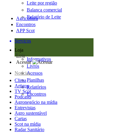
Leite por região
Balança comercial
Relatório de Leite
Agricultura
Encontros
APP Scot
Serviços
Loja
Loja
Informativos
Acessar
Livros
Notícias
Acessos
Planilhas
Clima
Artigos
Relatórios
TV Scot
Encontros
Podcasts
Agronegócio na mídia
Entrevistas
Agro sustentável
Cartas
Scot na mídia
Radar Sanitário