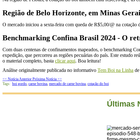
Região de Belo Horizonte, em Minas Gerai
O mercado iniciou a sexta-feira com queda de R$5,00/@ na cotação do
Benchmarking Confina Brasil 2024 - O retr
Com duas centenas de confinamentos mapeados, o benchmarking Confina
expedição, que percorreu as regiões pecuárias do país. Este estudo re
o material completo, basta
clicar aqui
. Boa leitura!
Análise originalmente publicada no informativo
Tem Boi na Linha
de 
<< Notícia Anterior
Próxima Notícia >>
Tags:
boi gordo
,
carne bovina
,
mercado de carne bovina
,
cotação do boi
Últimas 