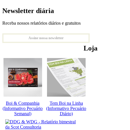
Newsletter diária
Receba nossos relatórios diários e gratuitos
Assine nossa newsletter
Loja
Boi & Companhia
Tem Boi na Linha
(Informativo Pecuário
(Informativo Pecuário
Semanal)
Diário)