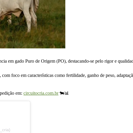
ia em gado Puro de Origem (PO), destacando-se pelo rigor e qualida
os, com foco em características como fertilidade, ganho de peso, adap
xpedição em:
circuitocria.com.br
🐄📊
_cria)