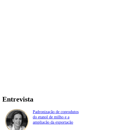
Entrevista
Padronização de coprodutos
do etanol de milho e a
ampliação da exportação