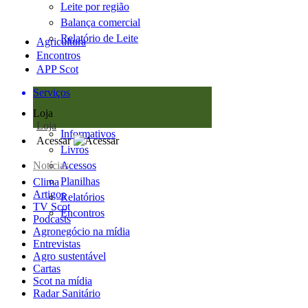
Leite por região
Balança comercial
Relatório de Leite
Agricultura
Encontros
APP Scot
Serviços
Loja
Loja
Informativos
Acessar
Livros
Notícias
Acessos
Planilhas
Clima
Artigos
Relatórios
TV Scot
Encontros
Podcasts
Agronegócio na mídia
Entrevistas
Agro sustentável
Cartas
Scot na mídia
Radar Sanitário