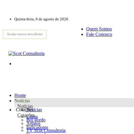
Quinta-feira, 6 de agosto de 2026
Quem Somos
Fale Conosco
Assine nossa newsletter
Home
Notícias
Notícias
Cotações
Notícias
Cotações
Clima
Boi gordo
Artigos
Indicadores
TV Scot Consultoria