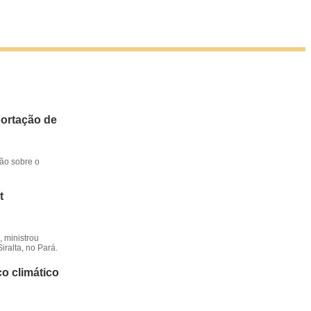
portação de
ção sobre o
t
 ministrou
iralta, no Pará.
o climático