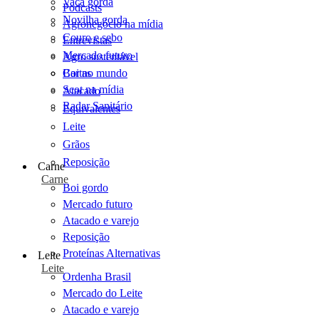
Vaca gorda
Podcasts
Novilha gorda
Agronegócio na mídia
Couro e sebo
Entrevistas
Mercado futuro
Agro sustentável
Cartas
Boi no mundo
Scot na mídia
Atacado
Radar Sanitário
Equivalentes
Leite
Grãos
Reposição
Carne
Carne
Boi gordo
Mercado futuro
Atacado e varejo
Reposição
Proteínas Alternativas
Leite
Leite
Ordenha Brasil
Mercado do Leite
Atacado e varejo