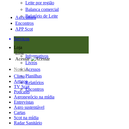
Leite por região
Balança comercial
Relatório de Leite
Agricultura
Encontros
APP Scot
Serviços
Loja
Loja
Informativos
Acessar
Livros
Notícias
Acessos
Planilhas
Clima
Artigos
Relatórios
TV Scot
Encontros
Podcasts
Agronegócio na mídia
Entrevistas
Agro sustentável
Cartas
Scot na mídia
Radar Sanitário