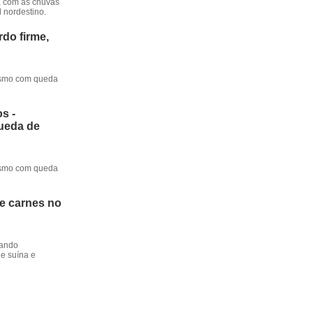
, com as chuvas
l nordestino.
do firme,
mesmo com queda
s -
queda de
mesmo com queda
de carnes no
dando
e suína e