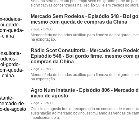
Semana será marcada por tempo seco em grande parte do país
significativas concentradas na Região Sul e em trechos do litora
Mercado Sem Rodeios - Episódio 548 - Boi gor
mesmo com queda de compras da China
7 ago. • 17h30
Menor oferta de boiadas auxiliou para firmeza do boi gordo, 
na exportação.
Rádio Scot Consultoria - Mercado Sem Rodeio
Episódio 548 - Boi gordo firme, mesmo com 
compras da China
7 ago. • 17h30
Menor oferta de boiadas auxiliou para firmeza do boi gordo, 
na exportação.
Agro Num Instante - Episódio 806 - Mercado 
início de agosto
7 ago. • 17h00
O início de agosto trouxe recuperação no consumo de carnes, 
sustentação ao mercado bovino, estimulando as vendas de carn
impulsionando a.