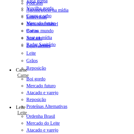
Vaca gorda
Podcasts
Novilha gorda
Agronegócio na mídia
Couro e sebo
Entrevistas
Mercado futuro
Agro sustentável
Cartas
Boi no mundo
Scot na mídia
Atacado
Radar Sanitário
Equivalentes
Leite
Grãos
Reposição
Carne
Carne
Boi gordo
Mercado futuro
Atacado e varejo
Reposição
Proteínas Alternativas
Leite
Leite
Ordenha Brasil
Mercado do Leite
Atacado e varejo