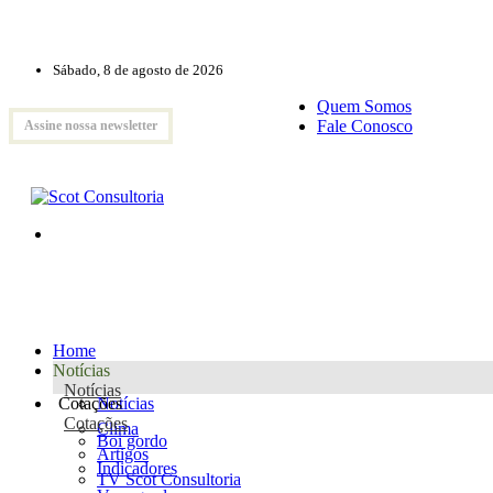
Sábado, 8 de agosto de 2026
Quem Somos
Fale Conosco
Assine nossa newsletter
Home
Notícias
Notícias
Cotações
Notícias
Cotações
Clima
Boi gordo
Artigos
Indicadores
TV Scot Consultoria