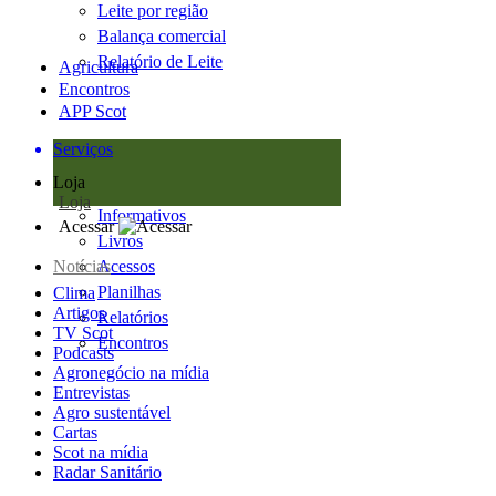
Leite por região
Balança comercial
Relatório de Leite
Agricultura
Encontros
APP Scot
Serviços
Loja
Loja
Informativos
Acessar
Livros
Notícias
Acessos
Planilhas
Clima
Artigos
Relatórios
TV Scot
Encontros
Podcasts
Agronegócio na mídia
Entrevistas
Agro sustentável
Cartas
Scot na mídia
Radar Sanitário