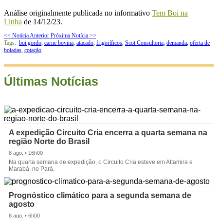
Análise originalmente publicada no informativo
Tem Boi na
Linha
de 14/12/23.
<< Notícia Anterior
Próxima Notícia >>
Tags:
boi gordo
,
carne bovina
,
atacado
,
frigoríficos
,
Scot Consultoria
,
demanda
,
oferta de
boiadas
,
cotação
Últimas Notícias
A expedição Circuito Cria encerra a quarta semana na
região Norte do Brasil
8 ago. • 16h00
Na quarta semana de expedição, o Circuito Cria esteve em Altamira e
Marabá, no Pará.
Prognóstico climático para a segunda semana de
agosto
8 ago. • 6h00