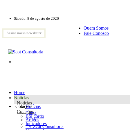
Sábado, 8 de agosto de 2026
Quem Somos
Fale Conosco
Assine nossa newsletter
Home
Notícias
Notícias
Cotações
Notícias
Cotações
Clima
Boi gordo
Artigos
Indicadores
TV Scot Consultoria