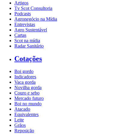
Artigos
Tv Scot Consultoria
Podcasts
Agronegócio na Mídia
Entrevistas
Agro Sustentável
Cartas
Scot na mídia
Radar Sanitário
Cotações
Boi gordo
Indicadores
Vaca gorda
Novilha gorda
Couro e sebo
Mercado futuro
Boi no mundo
Atacado
Equivalentes
Leite
Grãos
Reposição