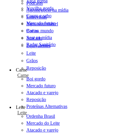
Vaca gorda
Podcasts
Novilha gorda
Agronegócio na mídia
Couro e sebo
Entrevistas
Mercado futuro
Agro sustentável
Cartas
Boi no mundo
Scot na mídia
Atacado
Radar Sanitário
Equivalentes
Leite
Grãos
Reposição
Carne
Carne
Boi gordo
Mercado futuro
Atacado e varejo
Reposição
Proteínas Alternativas
Leite
Leite
Ordenha Brasil
Mercado do Leite
Atacado e varejo