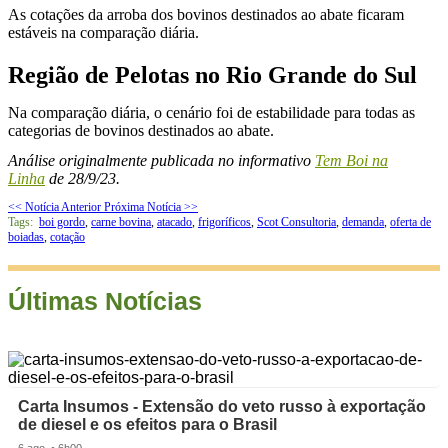
As cotações da arroba dos bovinos destinados ao abate ficaram
estáveis na comparação diária.
Região de Pelotas no Rio Grande do Sul
Na comparação diária, o cenário foi de estabilidade para todas as
categorias de bovinos destinados ao abate.
Análise originalmente publicada no informativo
Tem Boi na
Linha
de 28/9/23.
<< Notícia Anterior
Próxima Notícia >>
Tags:
boi gordo
,
carne bovina
,
atacado
,
frigoríficos
,
Scot Consultoria
,
demanda
,
oferta de
boiadas
,
cotação
Últimas Notícias
Carta Insumos - Extensão do veto russo à exportação
de diesel e os efeitos para o Brasil
6 ago. • 6h00