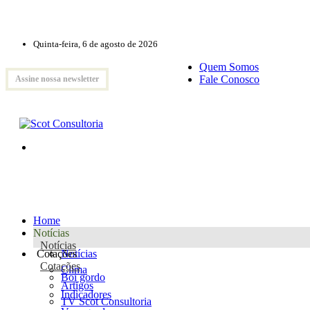
Quinta-feira, 6 de agosto de 2026
Quem Somos
Fale Conosco
Assine nossa newsletter
Home
Notícias
Notícias
Cotações
Notícias
Cotações
Clima
Boi gordo
Artigos
Indicadores
TV Scot Consultoria