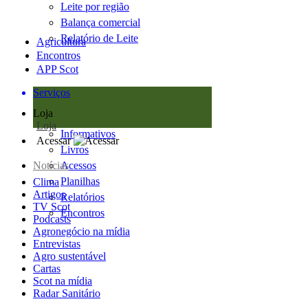
Leite por região
Balança comercial
Relatório de Leite
Agricultura
Encontros
APP Scot
Serviços
Loja
Loja
Informativos
Acessar
Livros
Notícias
Acessos
Planilhas
Clima
Artigos
Relatórios
TV Scot
Encontros
Podcasts
Agronegócio na mídia
Entrevistas
Agro sustentável
Cartas
Scot na mídia
Radar Sanitário