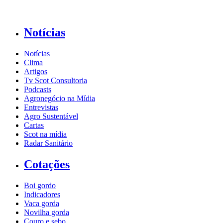
Notícias
Notícias
Clima
Artigos
Tv Scot Consultoria
Podcasts
Agronegócio na Mídia
Entrevistas
Agro Sustentável
Cartas
Scot na mídia
Radar Sanitário
Cotações
Boi gordo
Indicadores
Vaca gorda
Novilha gorda
Couro e sebo