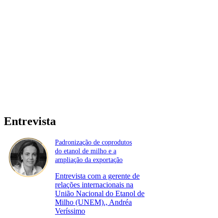
Entrevista
Padronização de coprodutos
do etanol de milho e a
ampliação da exportação
Entrevista com a gerente de
relações internacionais na
União Nacional do Etanol de
Milho (UNEM)., Andréa
Veríssimo