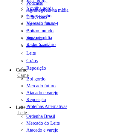
Vaca gorda
Podcasts
Novilha gorda
Agronegócio na mídia
Couro e sebo
Entrevistas
Mercado futuro
Agro sustentável
Cartas
Boi no mundo
Scot na mídia
Atacado
Radar Sanitário
Equivalentes
Leite
Grãos
Reposição
Carne
Carne
Boi gordo
Mercado futuro
Atacado e varejo
Reposição
Proteínas Alternativas
Leite
Leite
Ordenha Brasil
Mercado do Leite
Atacado e varejo