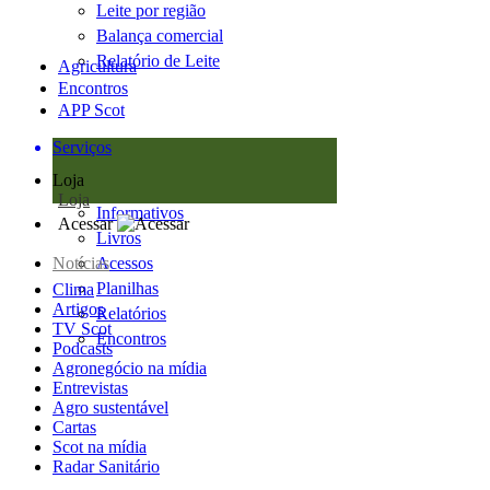
Leite por região
Balança comercial
Relatório de Leite
Agricultura
Encontros
APP Scot
Serviços
Loja
Loja
Informativos
Acessar
Livros
Notícias
Acessos
Planilhas
Clima
Artigos
Relatórios
TV Scot
Encontros
Podcasts
Agronegócio na mídia
Entrevistas
Agro sustentável
Cartas
Scot na mídia
Radar Sanitário