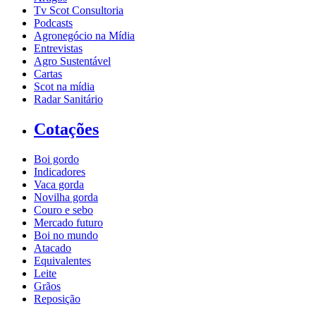
Tv Scot Consultoria
Podcasts
Agronegócio na Mídia
Entrevistas
Agro Sustentável
Cartas
Scot na mídia
Radar Sanitário
Cotações
Boi gordo
Indicadores
Vaca gorda
Novilha gorda
Couro e sebo
Mercado futuro
Boi no mundo
Atacado
Equivalentes
Leite
Grãos
Reposição