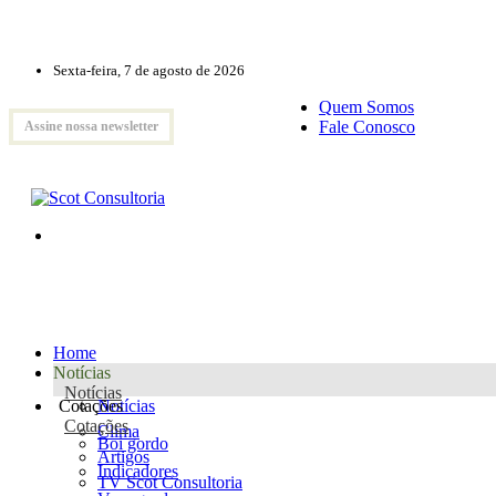
Sexta-feira, 7 de agosto de 2026
Quem Somos
Fale Conosco
Assine nossa newsletter
Home
Notícias
Notícias
Cotações
Notícias
Cotações
Clima
Boi gordo
Artigos
Indicadores
TV Scot Consultoria