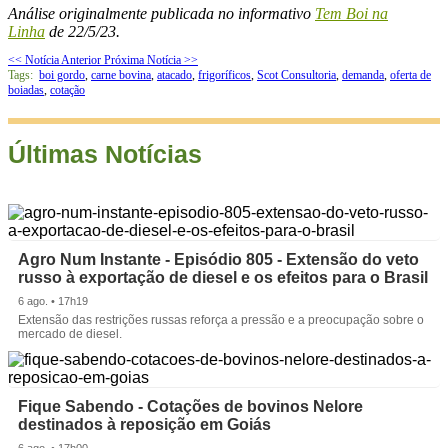
Análise originalmente publicada no informativo
Tem Boi na
Linha
de 22/5/23.
<< Notícia Anterior
Próxima Notícia >>
Tags:
boi gordo
,
carne bovina
,
atacado
,
frigoríficos
,
Scot Consultoria
,
demanda
,
oferta de
boiadas
,
cotação
Últimas Notícias
Agro Num Instante - Episódio 805 - Extensão do veto
russo à exportação de diesel e os efeitos para o Brasil
6 ago. • 17h19
Extensão das restrições russas reforça a pressão e a preocupação sobre o
mercado de diesel.
Fique Sabendo - Cotações de bovinos Nelore
destinados à reposição em Goiás
6 ago. • 17h00