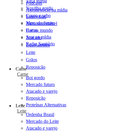
Vaca gorda
Podcasts
Novilha gorda
Agronegócio na mídia
Couro e sebo
Entrevistas
Mercado futuro
Agro sustentável
Cartas
Boi no mundo
Scot na mídia
Atacado
Radar Sanitário
Equivalentes
Leite
Grãos
Reposição
Carne
Carne
Boi gordo
Mercado futuro
Atacado e varejo
Reposição
Proteínas Alternativas
Leite
Leite
Ordenha Brasil
Mercado do Leite
Atacado e varejo