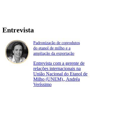
Entrevista
Padronização de coprodutos
do etanol de milho e a
ampliação da exportação
Entrevista com a gerente de
relações internacionais na
União Nacional do Etanol de
Milho (UNEM)., Andréa
Veríssimo