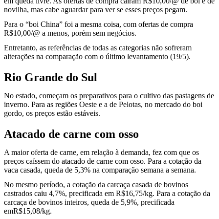
em queda livre. As ofertas de compra caíram R$10,00/@ de boi e de
novilha, mas cabe aguardar para ver se esses preços pegam.
Para o “boi China” foi a mesma coisa, com ofertas de compra
R$10,00/@ a menos, porém sem negócios.
Entretanto, as referências de todas as categorias não sofreram
alterações na comparação com o último levantamento (19/5).
Rio Grande do Sul
No estado, começam os preparativos para o cultivo das pastagens de
inverno. Para as regiões Oeste e a de Pelotas, no mercado do boi
gordo, os preços estão estáveis.
Atacado de carne com osso
A maior oferta de carne, em relação à demanda, fez com que os
preços caíssem do atacado de carne com osso. Para a cotação da
vaca casada, queda de 5,3% na comparação semana a semana.
No mesmo período, a cotação da carcaça casada de bovinos
castrados caiu 4,7%, precificada em R$16,75/kg. Para a cotação da
carcaça de bovinos inteiros, queda de 5,9%, precificada
emR$15,08/kg.