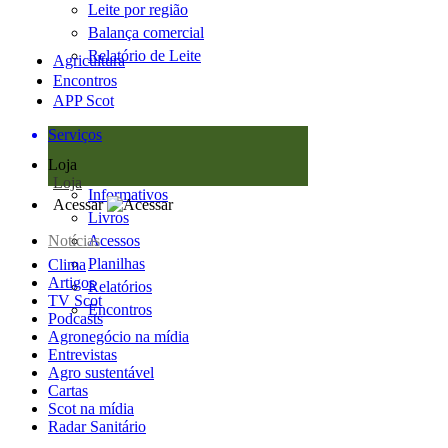
Leite por região
Balança comercial
Relatório de Leite
Agricultura
Encontros
APP Scot
Serviços
Loja
Loja
Informativos
Acessar
Livros
Notícias
Acessos
Planilhas
Clima
Artigos
Relatórios
TV Scot
Encontros
Podcasts
Agronegócio na mídia
Entrevistas
Agro sustentável
Cartas
Scot na mídia
Radar Sanitário