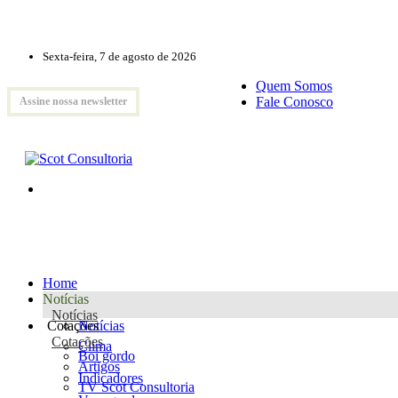
Sexta-feira, 7 de agosto de 2026
Quem Somos
Fale Conosco
Assine nossa newsletter
Home
Notícias
Notícias
Cotações
Notícias
Cotações
Clima
Boi gordo
Artigos
Indicadores
TV Scot Consultoria