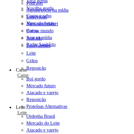
Vaca gorda
Podcasts
Novilha gorda
Agronegócio na mídia
Couro e sebo
Entrevistas
Mercado futuro
Agro sustentável
Cartas
Boi no mundo
Scot na mídia
Atacado
Radar Sanitário
Equivalentes
Leite
Grãos
Reposição
Carne
Carne
Boi gordo
Mercado futuro
Atacado e varejo
Reposição
Proteínas Alternativas
Leite
Leite
Ordenha Brasil
Mercado do Leite
Atacado e varejo