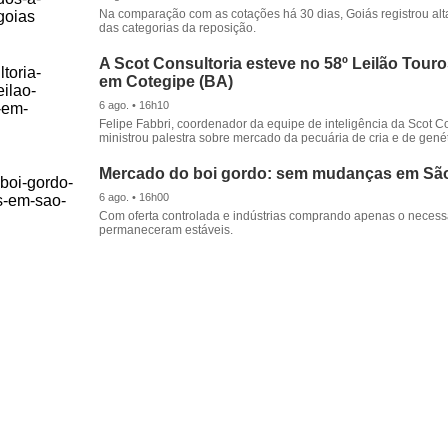
Na comparação com as cotações há 30 dias, Goiás registrou alt
das categorias da reposição.
A Scot Consultoria esteve no 58º Leilão Tour
em Cotegipe (BA)
6 ago. • 16h10
Felipe Fabbri, coordenador da equipe de inteligência da Scot Co
ministrou palestra sobre mercado da pecuária de cria e de genét
Mercado do boi gordo: sem mudanças em Sã
6 ago. • 16h00
Com oferta controlada e indústrias comprando apenas o necessá
permaneceram estáveis.