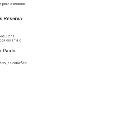
a para a maioria
os Reserva
nsultoria,
ica durante o.
o Paulo
rio, as cotações