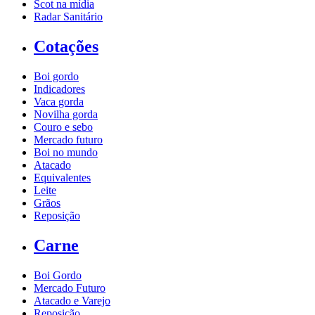
Scot na mídia
Radar Sanitário
Cotações
Boi gordo
Indicadores
Vaca gorda
Novilha gorda
Couro e sebo
Mercado futuro
Boi no mundo
Atacado
Equivalentes
Leite
Grãos
Reposição
Carne
Boi Gordo
Mercado Futuro
Atacado e Varejo
Reposição