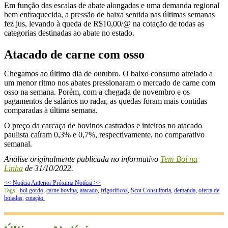
Em função das escalas de abate alongadas e uma demanda regional
bem enfraquecida, a pressão de baixa sentida nas últimas semanas
fez jus, levando à queda de R$10,00/@ na cotação de todas as
categorias destinadas ao abate no estado.
Atacado de carne com osso
Chegamos ao último dia de outubro. O baixo consumo atrelado a
um menor ritmo nos abates pressionaram o mercado de carne com
osso na semana. Porém, com a chegada de novembro e os
pagamentos de salários no radar, as quedas foram mais contidas
comparadas à última semana.
O preço da carcaça de bovinos castrados e inteiros no atacado
paulista caíram 0,3% e 0,7%, respectivamente, no comparativo
semanal.
Análise originalmente publicada no informativo
Tem Boi na
Linha
de 31/10/2022.
<< Notícia Anterior
Próxima Notícia >>
Tags:
boi gordo
,
carne bovina
,
atacado
,
frigoríficos
,
Scot Consultoria
,
demanda
,
oferta de
boiadas
,
cotação.