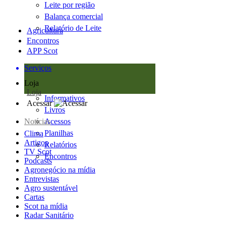
Leite por região
Balança comercial
Relatório de Leite
Agricultura
Encontros
APP Scot
Serviços
Loja
Loja
Informativos
Acessar
Livros
Notícias
Acessos
Planilhas
Clima
Artigos
Relatórios
TV Scot
Encontros
Podcasts
Agronegócio na mídia
Entrevistas
Agro sustentável
Cartas
Scot na mídia
Radar Sanitário