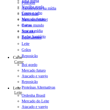
Vaca gorda
Podcasts
Novilha gorda
Agronegócio na mídia
Couro e sebo
Entrevistas
Mercado futuro
Agro sustentável
Cartas
Boi no mundo
Scot na mídia
Atacado
Radar Sanitário
Equivalentes
Leite
Grãos
Reposição
Carne
Carne
Boi gordo
Mercado futuro
Atacado e varejo
Reposição
Proteínas Alternativas
Leite
Leite
Ordenha Brasil
Mercado do Leite
Atacado e varejo