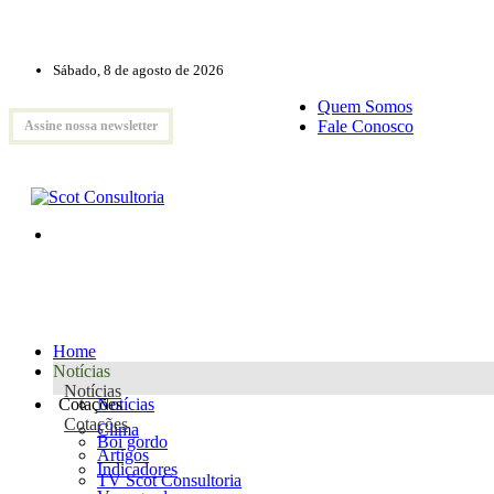
Sábado, 8 de agosto de 2026
Quem Somos
Fale Conosco
Assine nossa newsletter
Home
Notícias
Notícias
Cotações
Notícias
Cotações
Clima
Boi gordo
Artigos
Indicadores
TV Scot Consultoria