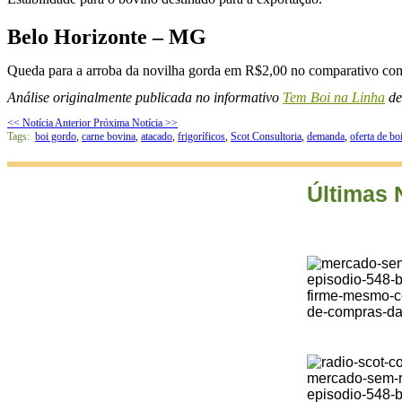
Belo Horizonte – MG
Queda para a arroba da novilha gorda em R$2,00 no comparativo com 
Análise originalmente publicada no informativo
Tem Boi na Linha
de
<< Notícia Anterior
Próxima Notícia >>
Tags:
boi gordo
,
carne bovina
,
atacado
,
frigoríficos
,
Scot Consultoria
,
demanda
,
oferta de bo
Últimas 