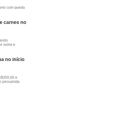
mesmo com queda
de carnes no
dando
e suína e
a no início
R$350,00 e
o pecuarista.