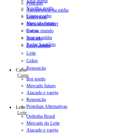
Vaca gorda
Podcasts
Novilha gorda
Agronegócio na mídia
Couro e sebo
Entrevistas
Mercado futuro
Agro sustentável
Cartas
Boi no mundo
Scot na mídia
Atacado
Radar Sanitário
Equivalentes
Leite
Grãos
Reposição
Carne
Carne
Boi gordo
Mercado futuro
Atacado e varejo
Reposição
Proteínas Alternativas
Leite
Leite
Ordenha Brasil
Mercado do Leite
Atacado e varejo