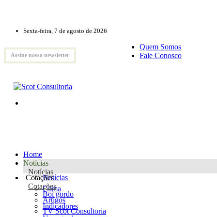
Sexta-feira, 7 de agosto de 2026
Quem Somos
Fale Conosco
Assine nossa newsletter
Home
Notícias
Notícias
Cotações
Notícias
Cotações
Clima
Boi gordo
Artigos
Indicadores
TV Scot Consultoria