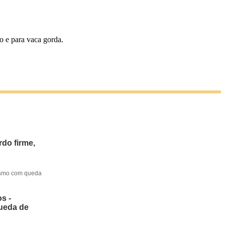
o e para vaca gorda.
do firme,
mesmo com queda
s -
queda de