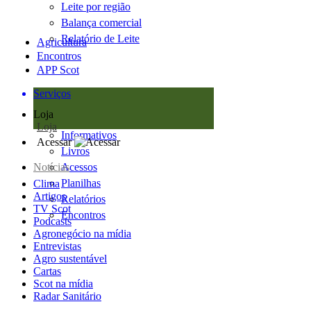
Leite por região
Balança comercial
Relatório de Leite
Agricultura
Encontros
APP Scot
Serviços
Loja
Loja
Informativos
Acessar
Livros
Notícias
Acessos
Planilhas
Clima
Artigos
Relatórios
TV Scot
Encontros
Podcasts
Agronegócio na mídia
Entrevistas
Agro sustentável
Cartas
Scot na mídia
Radar Sanitário