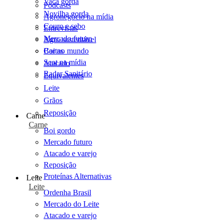
Vaca gorda
Podcasts
Novilha gorda
Agronegócio na mídia
Couro e sebo
Entrevistas
Mercado futuro
Agro sustentável
Cartas
Boi no mundo
Scot na mídia
Atacado
Radar Sanitário
Equivalentes
Leite
Grãos
Reposição
Carne
Carne
Boi gordo
Mercado futuro
Atacado e varejo
Reposição
Proteínas Alternativas
Leite
Leite
Ordenha Brasil
Mercado do Leite
Atacado e varejo