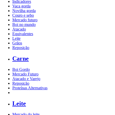
Indicadores
Vaca gorda
Novilha gorda
Couro e sebo
Mercado futuro
Boi no mundo
Atacado
Equivalentes
Leite
Grãos
Reposição
Carne
Boi Gordo
Mercado Futuro
Atacado e Varejo
Reposição
Proteínas Alternativas
Leite
Mercado do leite