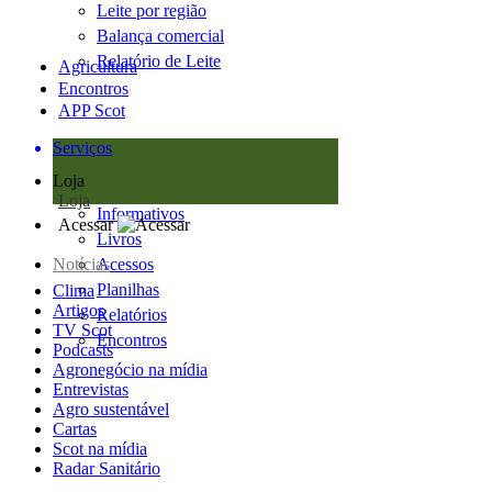
Leite por região
Balança comercial
Relatório de Leite
Agricultura
Encontros
APP Scot
Serviços
Loja
Loja
Informativos
Acessar
Livros
Notícias
Acessos
Planilhas
Clima
Artigos
Relatórios
TV Scot
Encontros
Podcasts
Agronegócio na mídia
Entrevistas
Agro sustentável
Cartas
Scot na mídia
Radar Sanitário