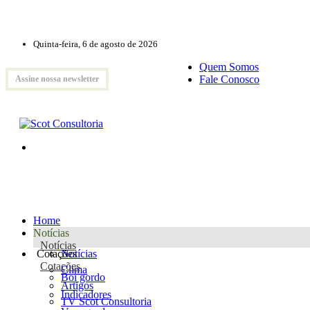
Quinta-feira, 6 de agosto de 2026
Quem Somos
Fale Conosco
Assine nossa newsletter
Home
Notícias
Notícias
Cotações
Notícias
Cotações
Clima
Boi gordo
Artigos
Indicadores
TV Scot Consultoria