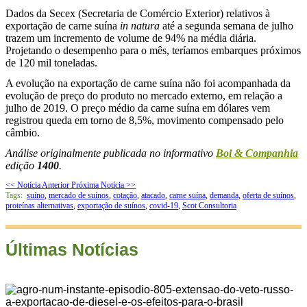
Dados da Secex (Secretaria de Comércio Exterior) relativos à
exportação de carne suína
in natura
até a segunda semana de julho
trazem um incremento de volume de 94% na média diária.
Projetando o desempenho para o mês, teríamos embarques próximos
de 120 mil toneladas.
A evolução na exportação de carne suína não foi acompanhada da
evolução de preço do produto no mercado externo, em relação a
julho de 2019. O preço médio da carne suína em dólares vem
registrou queda em torno de 8,5%, movimento compensado pelo
câmbio.
Análise originalmente publicada no informativo
Boi & Companhia
edição
1400
.
<< Notícia Anterior
Próxima Notícia >>
Tags:
suíno
,
mercado de suínos
,
cotação
,
atacado
,
carne suína
,
demanda
,
oferta de suínos
,
proteínas alternativas
,
exportação de suínos
,
covid-19
,
Scot Consultoria
Últimas Notícias