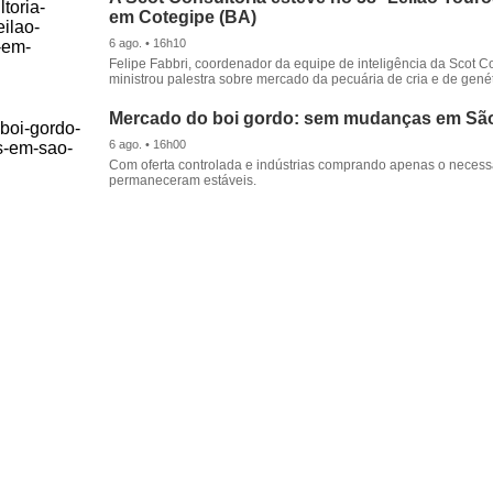
em Cotegipe (BA)
6 ago. • 16h10
Felipe Fabbri, coordenador da equipe de inteligência da Scot Co
ministrou palestra sobre mercado da pecuária de cria e de genét
Mercado do boi gordo: sem mudanças em Sã
6 ago. • 16h00
Com oferta controlada e indústrias comprando apenas o necessá
permaneceram estáveis.