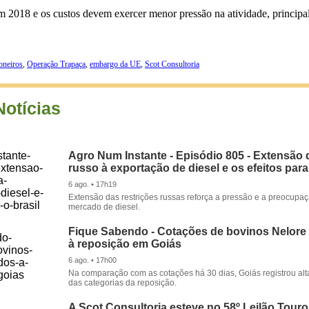
m 2018 e os custos devem exercer menor pressão na atividade, principa
oneiros
,
Operação Trapaça
,
embargo da UE
,
Scot Consultoria
Notícias
Agro Num Instante - Episódio 805 - Extensão 
russo à exportação de diesel e os efeitos para
6 ago. • 17h19
Extensão das restrições russas reforça a pressão e a preocupa
mercado de diesel.
Fique Sabendo - Cotações de bovinos Nelore
à reposição em Goiás
6 ago. • 17h00
Na comparação com as cotações há 30 dias, Goiás registrou alt
das categorias da reposição.
A Scot Consultoria esteve no 58º Leilão Tour