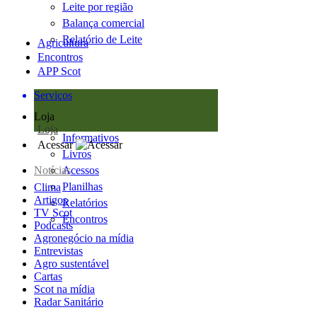
Leite por região
Balança comercial
Relatório de Leite
Agricultura
Encontros
APP Scot
Serviços
Loja
Loja
Informativos
Acessar
Livros
Notícias
Acessos
Planilhas
Clima
Artigos
Relatórios
TV Scot
Encontros
Podcasts
Agronegócio na mídia
Entrevistas
Agro sustentável
Cartas
Scot na mídia
Radar Sanitário