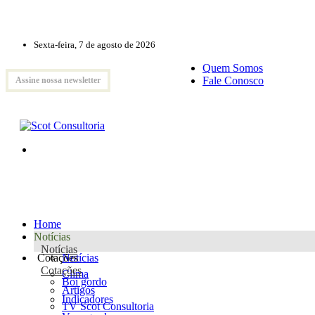
Sexta-feira, 7 de agosto de 2026
Quem Somos
Fale Conosco
Assine nossa newsletter
Home
Notícias
Notícias
Cotações
Notícias
Cotações
Clima
Boi gordo
Artigos
Indicadores
TV Scot Consultoria