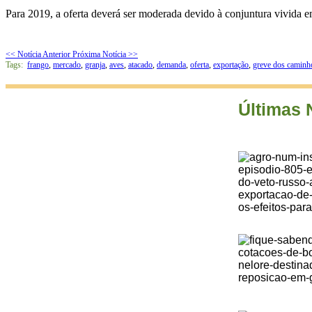
Para 2019, a oferta deverá ser moderada devido à conjuntura vivida e
<< Notícia Anterior
Próxima Notícia >>
Tags:
frango
,
mercado
,
granja
,
aves
,
atacado
,
demanda
,
oferta
,
exportação
,
greve dos caminh
Últimas 