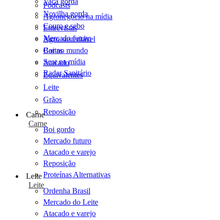
Vaca gorda
Podcasts
Novilha gorda
Agronegócio na mídia
Couro e sebo
Entrevistas
Mercado futuro
Agro sustentável
Cartas
Boi no mundo
Scot na mídia
Atacado
Radar Sanitário
Equivalentes
Leite
Grãos
Reposição
Carne
Carne
Boi gordo
Mercado futuro
Atacado e varejo
Reposição
Proteínas Alternativas
Leite
Leite
Ordenha Brasil
Mercado do Leite
Atacado e varejo