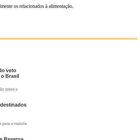
lmente os relacionados à alimentação.
do veto
 o Brasil
ção sobre o
 destinados
a para a maioria
os Reserva