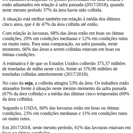
estão adiantados em relação à safra passada (2017/2018), quando
neste mesmo período 37% da área havia sido colhida.
A situação está melhor também em relação à média dos últimos
cinco anos, que é de 47% da área colhida até então.
Com relação às lavouras, 68% das áreas estão em boas ou ótimas
condições, 20% em condições medianas e 12% em condições ruins
ou muito ruins. Para uma comparação, na safra passada, neste
momento, 66% das áreas a serem colhidas estavam em boas ou
ótimas condições.
A estimativa é de que os Estados Unidos colherão 375,37 milhões
de toneladas de milho neste ciclo, frente as 370,96 milhões de
toneladas colhidas anteriormente (2017/2018).
No caso da
soja
, a colheita atingira 53% da área. Os trabalhos estão
atrasados frente à situação neste mesmo momento da safra passada
(67% da área colhida) e a média das últimas cinco temporadas (69%
da área colhida).
Segundo o USDA, 66% das lavouras estão em boas ou ótimas
condições, 23% em condições medianas e 11% em condições ruins
ou muito ruins.
Em 2017/2018, neste mesmo período, 61% das lavouras estavam em
boas ou ótimas condições.