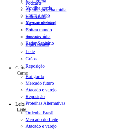
Vaca gorda
Podcasts
Novilha gorda
Agronegócio na mídia
Couro e sebo
Entrevistas
Mercado futuro
Agro sustentável
Cartas
Boi no mundo
Scot na mídia
Atacado
Radar Sanitário
Equivalentes
Leite
Grãos
Reposição
Carne
Carne
Boi gordo
Mercado futuro
Atacado e varejo
Reposição
Proteínas Alternativas
Leite
Leite
Ordenha Brasil
Mercado do Leite
Atacado e varejo