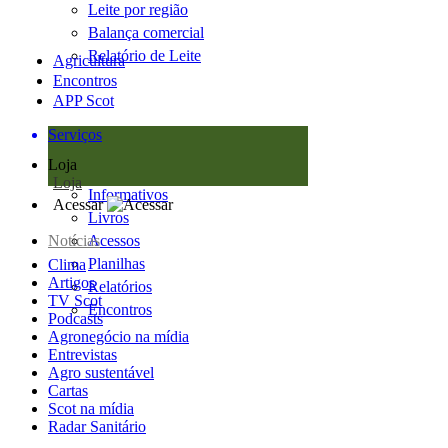
Leite por região
Balança comercial
Relatório de Leite
Agricultura
Encontros
APP Scot
Serviços
Loja
Loja
Informativos
Acessar
Livros
Notícias
Acessos
Planilhas
Clima
Artigos
Relatórios
TV Scot
Encontros
Podcasts
Agronegócio na mídia
Entrevistas
Agro sustentável
Cartas
Scot na mídia
Radar Sanitário