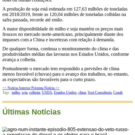
A produção de soja está estimada em 127,63 milhões de toneladas
em 2018/2019, frente as 120,04 milhões de toneladas colhidas na
safra passada, recorde até então.
A maior disponibilidade de milho e soja mantém os preços mais
frouxos no mercado norte-americano, principalmente diante dos
impasses com a China e incertezas com relação à demanda.
De qualquer forma, continua o monitoramento do clima e das
produtividades médias das lavouras nos Estados Unidos, conforme
avança a colheita.
Pontualmente o mercado tem respondido a previsões de clima
menos favorável (chuvas) para o avanço dos trabalhos, no entanto,
as expectativas são favoráveis para o curto prazo.
<< Notícia Anterior
Próxima Notícia >>
Tags:
milho
,
soja
,
colheita
,
USDA
,
Estados Unidos
,
clima
,
Scot Consultoria
,
Conab
Últimas Notícias