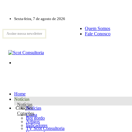
Sexta-feira, 7 de agosto de 2026
Quem Somos
Fale Conosco
Assine nossa newsletter
Home
Notícias
Notícias
Cotações
Notícias
Cotações
Clima
Boi gordo
Artigos
Indicadores
TV Scot Consultoria