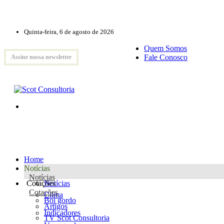
Quinta-feira, 6 de agosto de 2026
Quem Somos
Fale Conosco
Assine nossa newsletter
Home
Notícias
Notícias
Cotações
Notícias
Cotações
Clima
Boi gordo
Artigos
Indicadores
TV Scot Consultoria