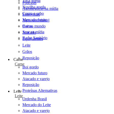
Vaca gorda
Podcasts
Novilha gorda
Agronegócio na mídia
Couro e sebo
Entrevistas
Mercado futuro
Agro sustentável
Cartas
Boi no mundo
Scot na mídia
Atacado
Radar Sanitário
Equivalentes
Leite
Grãos
Reposição
Carne
Carne
Boi gordo
Mercado futuro
Atacado e varejo
Reposição
Proteínas Alternativas
Leite
Leite
Ordenha Brasil
Mercado do Leite
Atacado e varejo