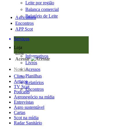
Leite por região
Balança comercial
Relatório de Leite
Agricultura
Encontros
APP Scot
Serviços
Loja
Loja
Informativos
Acessar
Livros
Notícias
Acessos
Planilhas
Clima
Artigos
Relatórios
TV Scot
Encontros
Podcasts
Agronegócio na mídia
Entrevistas
Agro sustentável
Cartas
Scot na mídia
Radar Sanitário