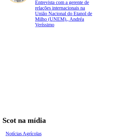
Entrevista com a gerente de
relações internacionais na
União Nacional do Etanol de
Milho (UNEM)., Andréa
Veríssimo
Scot na mídia
Notícias Agrícolas