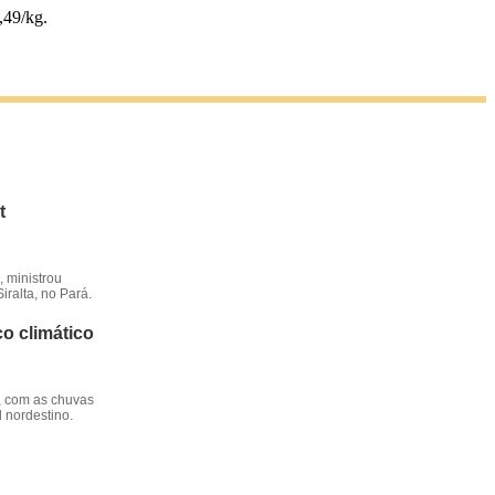
,49/kg.
t
 ministrou
iralta, no Pará.
o climático
, com as chuvas
l nordestino.