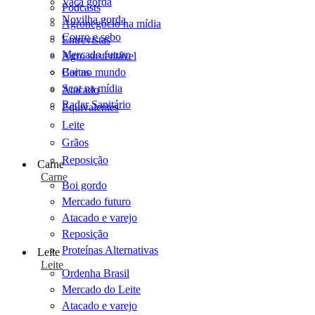
Vaca gorda
Podcasts
Novilha gorda
Agronegócio na mídia
Couro e sebo
Entrevistas
Mercado futuro
Agro sustentável
Cartas
Boi no mundo
Scot na mídia
Atacado
Radar Sanitário
Equivalentes
Leite
Grãos
Reposição
Carne
Carne
Boi gordo
Mercado futuro
Atacado e varejo
Reposição
Proteínas Alternativas
Leite
Leite
Ordenha Brasil
Mercado do Leite
Atacado e varejo