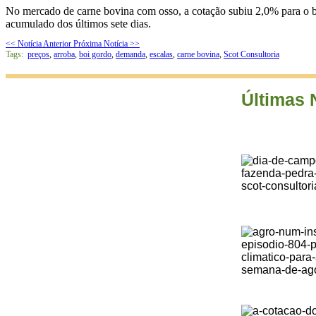
No mercado de carne bovina com osso, a cotação subiu 2,0% para o bo
acumulado dos últimos sete dias.
<< Notícia Anterior
Próxima Notícia >>
Tags:
preços
,
arroba
,
boi gordo
,
demanda
,
escalas
,
carne bovina
,
Scot Consultoria
Últimas 