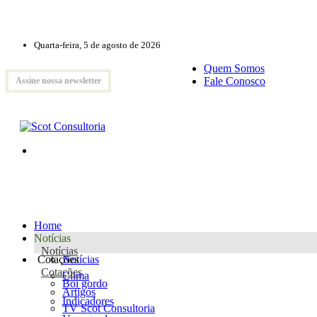
Quarta-feira, 5 de agosto de 2026
Quem Somos
Fale Conosco
Assine nossa newsletter
Home
Notícias
Notícias
Cotações
Notícias
Cotações
Clima
Boi gordo
Artigos
Indicadores
TV Scot Consultoria