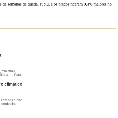
s de semanas de queda, subiu, e os preços ficaram 0,4% maiores no
t
 ministrou
iralta, no Pará.
o climático
, com as chuvas
l nordestino.