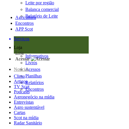
Leite por região
Balança comercial
Relatório de Leite
Agricultura
Encontros
APP Scot
Serviços
Loja
Loja
Informativos
Acessar
Livros
Notícias
Acessos
Planilhas
Clima
Artigos
Relatórios
TV Scot
Encontros
Podcasts
Agronegócio na mídia
Entrevistas
Agro sustentável
Cartas
Scot na mídia
Radar Sanitário