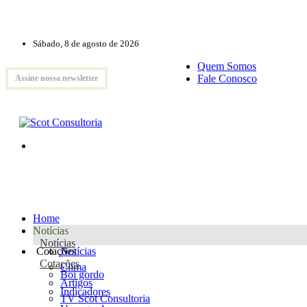
Sábado, 8 de agosto de 2026
Quem Somos
Fale Conosco
Assine nossa newsletter
Home
Notícias
Notícias
Cotações
Notícias
Cotações
Clima
Boi gordo
Artigos
Indicadores
TV Scot Consultoria