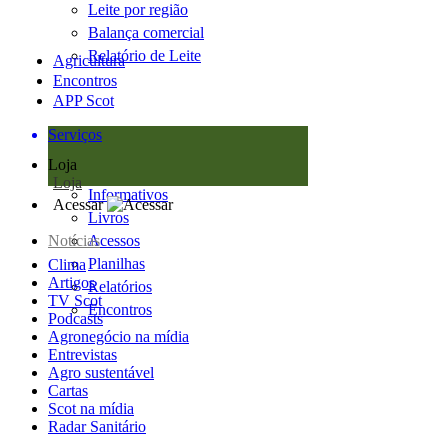
Leite por região
Balança comercial
Relatório de Leite
Agricultura
Encontros
APP Scot
Serviços
Loja
Loja
Informativos
Acessar
Livros
Notícias
Acessos
Planilhas
Clima
Artigos
Relatórios
TV Scot
Encontros
Podcasts
Agronegócio na mídia
Entrevistas
Agro sustentável
Cartas
Scot na mídia
Radar Sanitário