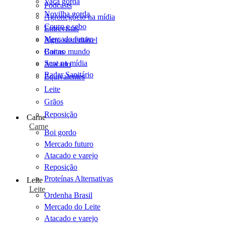
Vaca gorda
Podcasts
Novilha gorda
Agronegócio na mídia
Couro e sebo
Entrevistas
Mercado futuro
Agro sustentável
Cartas
Boi no mundo
Scot na mídia
Atacado
Radar Sanitário
Equivalentes
Leite
Grãos
Reposição
Carne
Carne
Boi gordo
Mercado futuro
Atacado e varejo
Reposição
Proteínas Alternativas
Leite
Leite
Ordenha Brasil
Mercado do Leite
Atacado e varejo