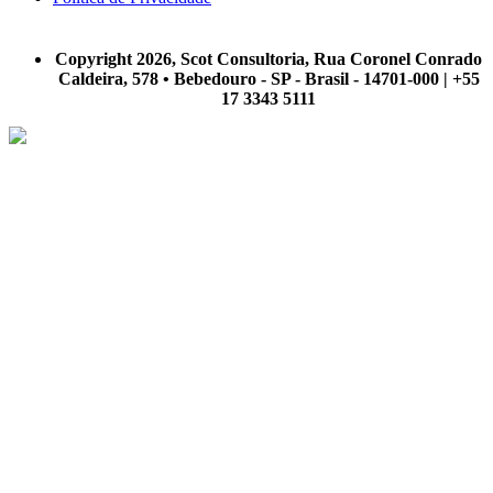
A Scot Consultoria não se responsabiliza por negócios realizados a partir das informações contidas em
nosso site.
Copyright 2026, Scot Consultoria, Rua Coronel Conrado
Caldeira, 578 • Bebedouro - SP - Brasil - 14701-000 | +55
17 3343 5111