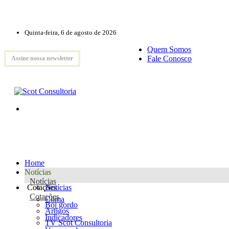
Quinta-feira, 6 de agosto de 2026
Quem Somos
Fale Conosco
Assine nossa newsletter
Home
Notícias
Notícias
Cotações
Notícias
Cotações
Clima
Boi gordo
Artigos
Indicadores
TV Scot Consultoria