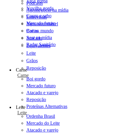
Vaca gorda
Podcasts
Novilha gorda
Agronegócio na mídia
Couro e sebo
Entrevistas
Mercado futuro
Agro sustentável
Cartas
Boi no mundo
Scot na mídia
Atacado
Radar Sanitário
Equivalentes
Leite
Grãos
Reposição
Carne
Carne
Boi gordo
Mercado futuro
Atacado e varejo
Reposição
Proteínas Alternativas
Leite
Leite
Ordenha Brasil
Mercado do Leite
Atacado e varejo