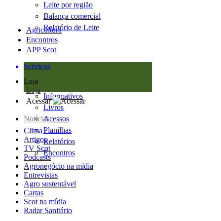
Leite por região
Balança comercial
Relatório de Leite
Agricultura
Encontros
APP Scot
Serviços
Loja
Loja
Informativos
Acessar
Livros
Notícias
Acessos
Planilhas
Clima
Artigos
Relatórios
TV Scot
Encontros
Podcasts
Agronegócio na mídia
Entrevistas
Agro sustentável
Cartas
Scot na mídia
Radar Sanitário