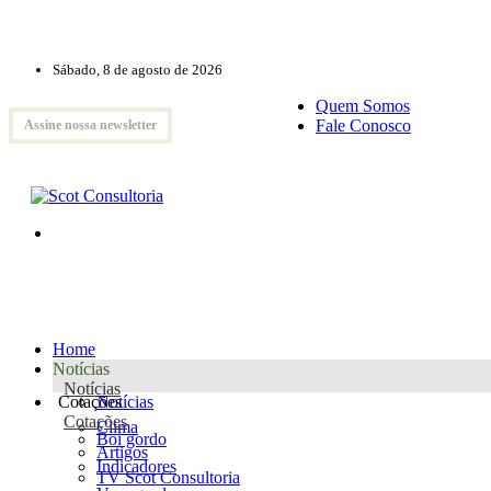
Sábado, 8 de agosto de 2026
Quem Somos
Fale Conosco
Assine nossa newsletter
Home
Notícias
Notícias
Cotações
Notícias
Cotações
Clima
Boi gordo
Artigos
Indicadores
TV Scot Consultoria