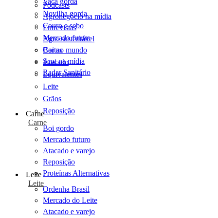
Vaca gorda
Podcasts
Novilha gorda
Agronegócio na mídia
Couro e sebo
Entrevistas
Mercado futuro
Agro sustentável
Cartas
Boi no mundo
Scot na mídia
Atacado
Radar Sanitário
Equivalentes
Leite
Grãos
Reposição
Carne
Carne
Boi gordo
Mercado futuro
Atacado e varejo
Reposição
Proteínas Alternativas
Leite
Leite
Ordenha Brasil
Mercado do Leite
Atacado e varejo