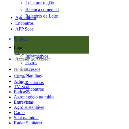
Leite por região
Balança comercial
Relatório de Leite
Agricultura
Encontros
APP Scot
Serviços
Loja
Loja
Informativos
Acessar
Livros
Notícias
Acessos
Planilhas
Clima
Artigos
Relatórios
TV Scot
Encontros
Podcasts
Agronegócio na mídia
Entrevistas
Agro sustentável
Cartas
Scot na mídia
Radar Sanitário