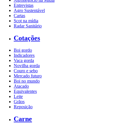
Agronegócio na Mídia
Entrevistas
Agro Sustentável
Cartas
Scot na mídia
Radar Sanitário
Cotações
Boi gordo
Indicadores
Vaca gorda
Novilha gorda
Couro e sebo
Mercado futuro
Boi no mundo
Atacado
Equivalentes
Leite
Grãos
Reposição
Carne