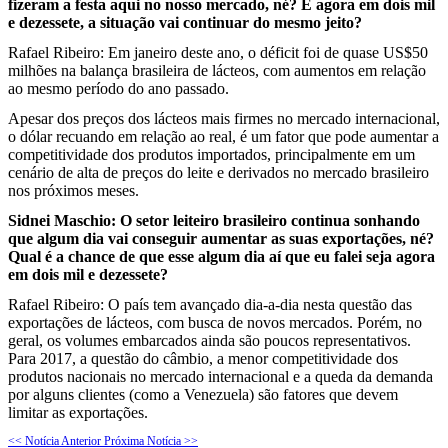
fizeram a festa aqui no nosso mercado, né? E agora em dois mil
e dezessete, a situação vai continuar do mesmo jeito?
Rafael Ribeiro: Em janeiro deste ano, o déficit foi de quase US$50
milhões na balança brasileira de lácteos, com aumentos em relação
ao mesmo período do ano passado.
Apesar dos preços dos lácteos mais firmes no mercado internacional,
o dólar recuando em relação ao real, é um fator que pode aumentar a
competitividade dos produtos importados, principalmente em um
cenário de alta de preços do leite e derivados no mercado brasileiro
nos próximos meses.
Sidnei Maschio: O setor leiteiro brasileiro continua sonhando
que algum dia vai conseguir aumentar as suas exportações, né?
Qual é a chance de que esse algum dia aí que eu falei seja agora
em dois mil e dezessete?
Rafael Ribeiro: O país tem avançado dia-a-dia nesta questão das
exportações de lácteos, com busca de novos mercados. Porém, no
geral, os volumes embarcados ainda são poucos representativos.
Para 2017, a questão do câmbio, a menor competitividade dos
produtos nacionais no mercado internacional e a queda da demanda
por alguns clientes (como a Venezuela) são fatores que devem
limitar as exportações.
<< Notícia Anterior
Próxima Notícia >>