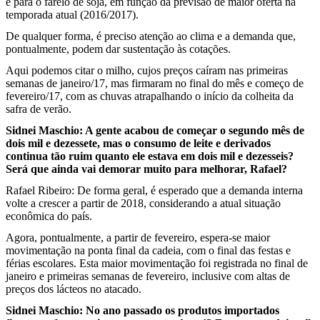
e para o farelo de soja, em função da previsão de maior oferta na
temporada atual (2016/2017).
De qualquer forma, é preciso atenção ao clima e a demanda que,
pontualmente, podem dar sustentação às cotações.
Aqui podemos citar o milho, cujos preços caíram nas primeiras
semanas de janeiro/17, mas firmaram no final do mês e começo de
fevereiro/17, com as chuvas atrapalhando o início da colheita da
safra de verão.
Sidnei Maschio: A gente acabou de começar o segundo mês de
dois mil e dezessete, mas o consumo de leite e derivados
continua tão ruim quanto ele estava em dois mil e dezesseis?
Será que ainda vai demorar muito para melhorar, Rafael?
Rafael Ribeiro: De forma geral, é esperado que a demanda interna
volte a crescer a partir de 2018, considerando a atual situação
econômica do país.
Agora, pontualmente, a partir de fevereiro, espera-se maior
movimentação na ponta final da cadeia, com o final das festas e
férias escolares. Esta maior movimentação foi registrada no final de
janeiro e primeiras semanas de fevereiro, inclusive com altas de
preços dos lácteos no atacado.
Sidnei Maschio: No ano passado os produtos importados