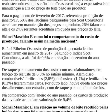
reabastecendo estoques e final de férias escolares) a expectativa é de
manutenção a alta do preço do leite pago ao produtor.
Para o pagamento de fevereiro de 2017, referente a produção de
janeiro/17, 50% dos laticínios pesquisados pela Scot Consultoria
acreditam em manutenção dos preços ao produtor, 26% falam em
alta e os 24% restantes acreditam em queda nos preços do leite.
Sidnei Maschio: E como foi o comportamento do custo de
produção, falando assim na média nacional?
Rafael Ribeiro: Os custos de produção da pecuária leiteira
aumentaram em janeiro de 2017. Segundo o Índice Scot
Consultoria, a alta foi de 0,6% em relação a dezembro do ano
passado.
Destaque para o aumento dos custos com os colaboradores, em
função do reajuste de 6,5% no salário mínimo. Além disso,
combustíveis/lubrificantes (2,8%), defensivos (1,7%) e fertilizantes
(0,3%) ficaram mais caros. Por outro lado, houve queda nos preços
dos alimentos concentrados, com destaque para o milho e farelos.
Na comparação com janeiro do ano passado, os custos de produção
da atividade acumulam valorização de 5,4%.
Sidnei Maschio: E em relação ao volume de leite recebido pelas
indústrias, o que foi que aconteceu neste começo de ano?