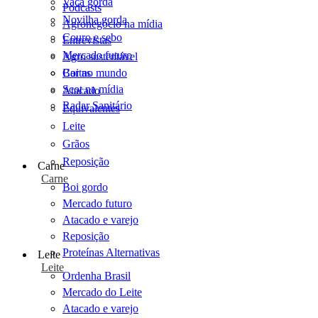
Vaca gorda
Podcasts
Novilha gorda
Agronegócio na mídia
Couro e sebo
Entrevistas
Mercado futuro
Agro sustentável
Cartas
Boi no mundo
Scot na mídia
Atacado
Radar Sanitário
Equivalentes
Leite
Grãos
Reposição
Carne
Carne
Boi gordo
Mercado futuro
Atacado e varejo
Reposição
Proteínas Alternativas
Leite
Leite
Ordenha Brasil
Mercado do Leite
Atacado e varejo