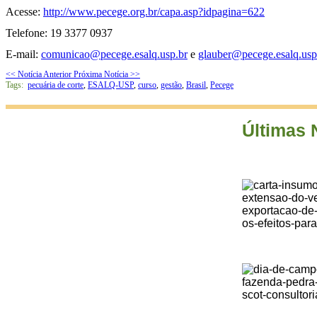
Acesse:
http://www.pecege.org.br/capa.asp?idpagina=622
Telefone: 19 3377 0937
E-mail:
comunicao@pecege.esalq.usp.br
e
glauber@pecege.esalq.usp
<< Notícia Anterior
Próxima Notícia >>
Tags:
pecuária de corte
,
ESALQ-USP
,
curso
,
gestão
,
Brasil
,
Pecege
Últimas 