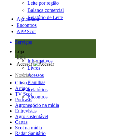
Leite por região
Balança comercial
Relatório de Leite
Agricultura
Encontros
APP Scot
Serviços
Loja
Loja
Informativos
Acessar
Livros
Notícias
Acessos
Planilhas
Clima
Artigos
Relatórios
TV Scot
Encontros
Podcasts
Agronegócio na mídia
Entrevistas
Agro sustentável
Cartas
Scot na mídia
Radar Sanitário