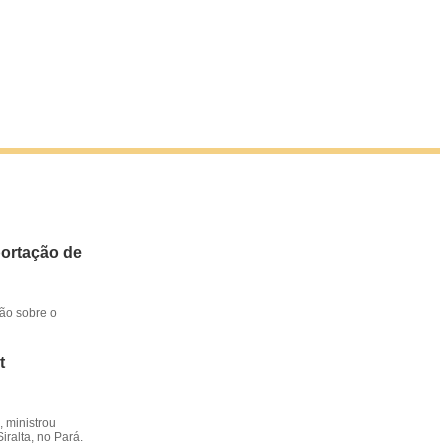
portação de
ção sobre o
t
 ministrou
iralta, no Pará.