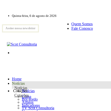
Quinta-feira, 6 de agosto de 2026
Quem Somos
Fale Conosco
Assine nossa newsletter
Home
Notícias
Notícias
Cotações
Notícias
Cotações
Clima
Boi gordo
Artigos
Indicadores
TV Scot Consultoria