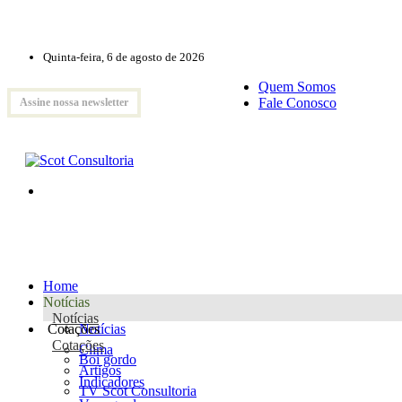
Quinta-feira, 6 de agosto de 2026
Quem Somos
Fale Conosco
Assine nossa newsletter
Home
Notícias
Notícias
Cotações
Notícias
Cotações
Clima
Boi gordo
Artigos
Indicadores
TV Scot Consultoria