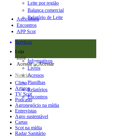
Leite por região
Balança comercial
Relatório de Leite
Agricultura
Encontros
APP Scot
Serviços
Loja
Loja
Informativos
Acessar
Livros
Notícias
Acessos
Planilhas
Clima
Artigos
Relatórios
TV Scot
Encontros
Podcasts
Agronegócio na mídia
Entrevistas
Agro sustentável
Cartas
Scot na mídia
Radar Sanitário