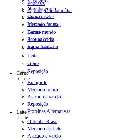
Vaca gorda
Podcasts
Novilha gorda
Agronegócio na mídia
Couro e sebo
Entrevistas
Mercado futuro
Agro sustentável
Cartas
Boi no mundo
Scot na mídia
Atacado
Radar Sanitário
Equivalentes
Leite
Grãos
Reposição
Carne
Carne
Boi gordo
Mercado futuro
Atacado e varejo
Reposição
Proteínas Alternativas
Leite
Leite
Ordenha Brasil
Mercado do Leite
Atacado e varejo