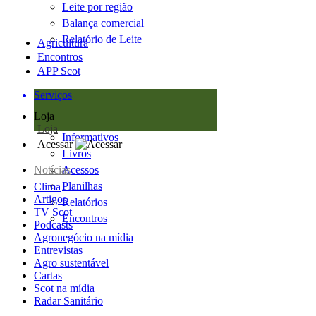
Leite por região
Balança comercial
Relatório de Leite
Agricultura
Encontros
APP Scot
Serviços
Loja
Loja
Informativos
Acessar
Livros
Notícias
Acessos
Planilhas
Clima
Artigos
Relatórios
TV Scot
Encontros
Podcasts
Agronegócio na mídia
Entrevistas
Agro sustentável
Cartas
Scot na mídia
Radar Sanitário