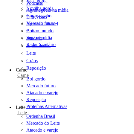
Vaca gorda
Podcasts
Novilha gorda
Agronegócio na mídia
Couro e sebo
Entrevistas
Mercado futuro
Agro sustentável
Cartas
Boi no mundo
Scot na mídia
Atacado
Radar Sanitário
Equivalentes
Leite
Grãos
Reposição
Carne
Carne
Boi gordo
Mercado futuro
Atacado e varejo
Reposição
Proteínas Alternativas
Leite
Leite
Ordenha Brasil
Mercado do Leite
Atacado e varejo