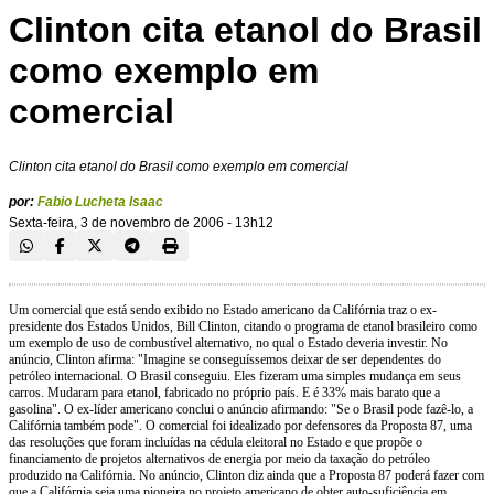
Clinton cita etanol do Brasil
como exemplo em
comercial
Clinton cita etanol do Brasil como exemplo em comercial
por:
Fabio Lucheta Isaac
Sexta-feira, 3 de novembro de 2006 - 13h12
Um comercial que está sendo exibido no Estado americano da Califórnia traz o ex-
presidente dos Estados Unidos, Bill Clinton, citando o programa de etanol brasileiro como
um exemplo de uso de combustível alternativo, no qual o Estado deveria investir. No
anúncio, Clinton afirma: "Imagine se conseguíssemos deixar de ser dependentes do
petróleo internacional. O Brasil conseguiu. Eles fizeram uma simples mudança em seus
carros. Mudaram para etanol, fabricado no próprio país. E é 33% mais barato que a
gasolina". O ex-líder americano conclui o anúncio afirmando: "Se o Brasil pode fazê-lo, a
Califórnia também pode". O comercial foi idealizado por defensores da Proposta 87, uma
das resoluções que foram incluídas na cédula eleitoral no Estado e que propõe o
financiamento de projetos alternativos de energia por meio da taxação do petróleo
produzido na Califórnia. No anúncio, Clinton diz ainda que a Proposta 87 poderá fazer com
que a Califórnia seja uma pioneira no projeto americano de obter auto-suficiência em