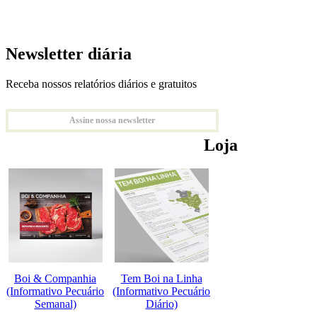
Newsletter diária
Receba nossos relatórios diários e gratuitos
Assine nossa newsletter
Loja
Boi & Companhia
Tem Boi na Linha
(Informativo Pecuário
(Informativo Pecuário
Semanal)
Diário)