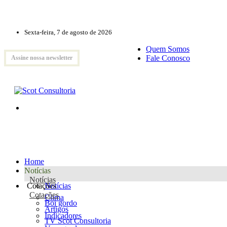
Sexta-feira, 7 de agosto de 2026
Quem Somos
Fale Conosco
Assine nossa newsletter
Home
Notícias
Notícias
Cotações
Notícias
Cotações
Clima
Boi gordo
Artigos
Indicadores
TV Scot Consultoria