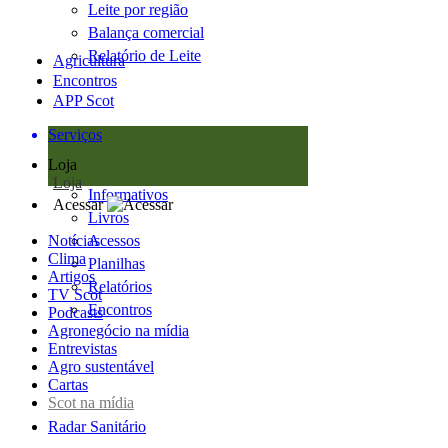
Leite por região
Balança comercial
Relatório de Leite
Agricultura
Encontros
APP Scot
Serviços
Loja
Loja
Informativos
Acessar
Livros
Notícias
Acessos
Clima
Planilhas
Artigos
Relatórios
TV Scot
Encontros
Podcasts
Agronegócio na mídia
Entrevistas
Agro sustentável
Cartas
Scot na mídia
Radar Sanitário