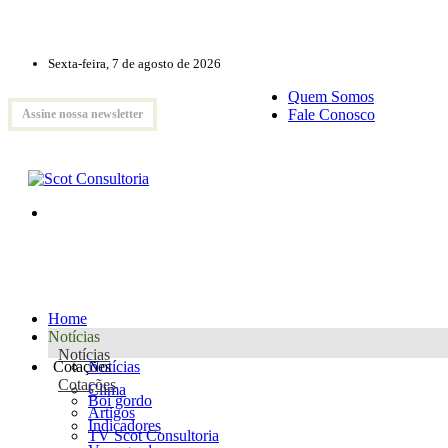
Sexta-feira, 7 de agosto de 2026
Quem Somos
Fale Conosco
Assine nossa newsletter
Home
Notícias
Notícias
Cotações
Notícias
Cotações
Clima
Boi gordo
Artigos
Indicadores
TV Scot Consultoria