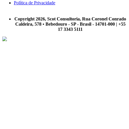
Política de Privacidade
A Scot Consultoria não se responsabiliza por negócios realizados a partir das informações contidas em
nosso site.
Copyright 2026, Scot Consultoria, Rua Coronel Conrado
Caldeira, 578 • Bebedouro - SP - Brasil - 14701-000 | +55
17 3343 5111