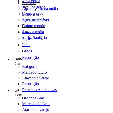
Vaca gorda
Podcasts
Novilha gorda
Agronegócio na mídia
Couro e sebo
Entrevistas
Mercado futuro
Agro sustentável
Cartas
Boi no mundo
Scot na mídia
Atacado
Radar Sanitário
Equivalentes
Leite
Grãos
Reposição
Carne
Carne
Boi gordo
Mercado futuro
Atacado e varejo
Reposição
Proteínas Alternativas
Leite
Leite
Ordenha Brasil
Mercado do Leite
Atacado e varejo