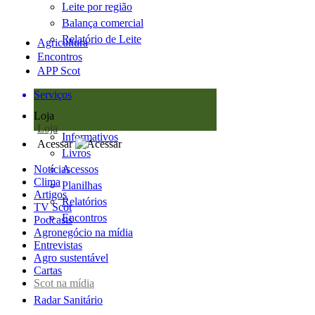
Leite por região
Balança comercial
Relatório de Leite
Agricultura
Encontros
APP Scot
Serviços
Loja
Loja
Informativos
Acessar
Livros
Notícias
Acessos
Clima
Planilhas
Artigos
Relatórios
TV Scot
Encontros
Podcasts
Agronegócio na mídia
Entrevistas
Agro sustentável
Cartas
Scot na mídia
Radar Sanitário