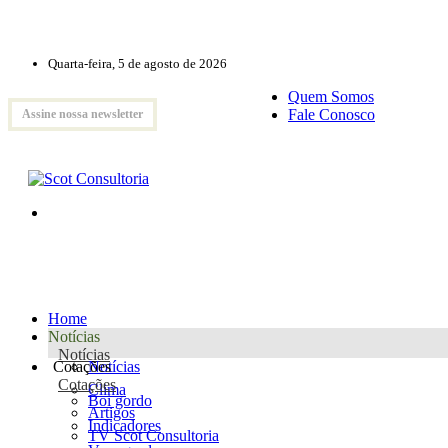
Quarta-feira, 5 de agosto de 2026
Quem Somos
Fale Conosco
Assine nossa newsletter
Home
Notícias
Notícias
Cotações
Notícias
Cotações
Clima
Boi gordo
Artigos
Indicadores
TV Scot Consultoria