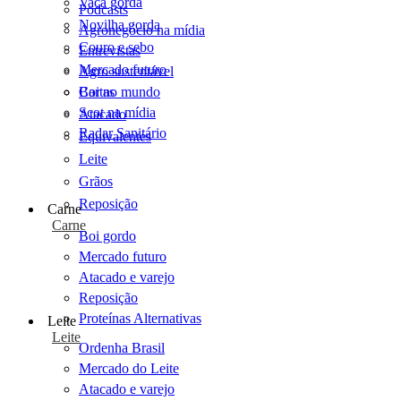
Vaca gorda
Podcasts
Novilha gorda
Agronegócio na mídia
Couro e sebo
Entrevistas
Mercado futuro
Agro sustentável
Cartas
Boi no mundo
Scot na mídia
Atacado
Radar Sanitário
Equivalentes
Leite
Grãos
Reposição
Carne
Carne
Boi gordo
Mercado futuro
Atacado e varejo
Reposição
Proteínas Alternativas
Leite
Leite
Ordenha Brasil
Mercado do Leite
Atacado e varejo