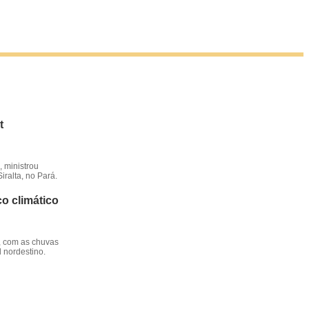
t
 ministrou
iralta, no Pará.
o climático
, com as chuvas
l nordestino.