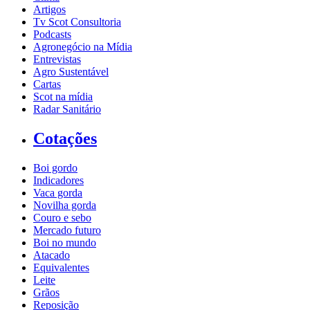
Artigos
Tv Scot Consultoria
Podcasts
Agronegócio na Mídia
Entrevistas
Agro Sustentável
Cartas
Scot na mídia
Radar Sanitário
Cotações
Boi gordo
Indicadores
Vaca gorda
Novilha gorda
Couro e sebo
Mercado futuro
Boi no mundo
Atacado
Equivalentes
Leite
Grãos
Reposição