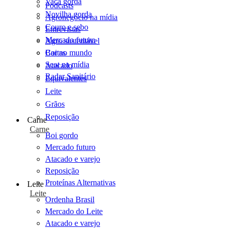
Vaca gorda
Podcasts
Novilha gorda
Agronegócio na mídia
Couro e sebo
Entrevistas
Mercado futuro
Agro sustentável
Cartas
Boi no mundo
Scot na mídia
Atacado
Radar Sanitário
Equivalentes
Leite
Grãos
Reposição
Carne
Carne
Boi gordo
Mercado futuro
Atacado e varejo
Reposição
Proteínas Alternativas
Leite
Leite
Ordenha Brasil
Mercado do Leite
Atacado e varejo