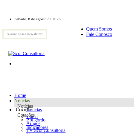
Sábado, 8 de agosto de 2026
Quem Somos
Fale Conosco
Assine nossa newsletter
Home
Notícias
Notícias
Cotações
Notícias
Cotações
Clima
Boi gordo
Artigos
Indicadores
TV Scot Consultoria