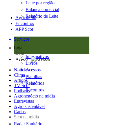
Leite por região
Balança comercial
Relatório de Leite
Agricultura
Encontros
APP Scot
Serviços
Loja
Loja
Informativos
Acessar
Livros
Notícias
Acessos
Clima
Planilhas
Artigos
Relatórios
TV Scot
Encontros
Podcasts
Agronegócio na mídia
Entrevistas
Agro sustentável
Cartas
Scot na mídia
Radar Sanitário