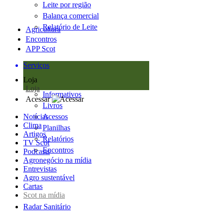
Leite por região
Balança comercial
Relatório de Leite
Agricultura
Encontros
APP Scot
Serviços
Loja
Loja
Informativos
Acessar
Livros
Notícias
Acessos
Clima
Planilhas
Artigos
Relatórios
TV Scot
Encontros
Podcasts
Agronegócio na mídia
Entrevistas
Agro sustentável
Cartas
Scot na mídia
Radar Sanitário