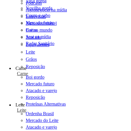
Vaca gorda
Podcasts
Novilha gorda
Agronegócio na mídia
Couro e sebo
Entrevistas
Mercado futuro
Agro sustentável
Cartas
Boi no mundo
Scot na mídia
Atacado
Radar Sanitário
Equivalentes
Leite
Grãos
Reposição
Carne
Carne
Boi gordo
Mercado futuro
Atacado e varejo
Reposição
Proteínas Alternativas
Leite
Leite
Ordenha Brasil
Mercado do Leite
Atacado e varejo