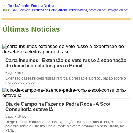
<< Notícia Anterior
Próxima Notícia >>
Tags:
Boi
,
Pecuária
,
Pecuária de Corte
,
arroba
,
carne bovina
,
preço do boi
,
cotação do boi
Últimas Notícias
Carta Insumos - Extensão do veto russo à exportação
de diesel e os efeitos para o Brasil
6 ago. • 6h00
Extensão das restrições russas reforça a pressão e a preocupação sobre o
mercado de diesel.
Dia de Campo na Fazenda Pedra Roxa - A Scot
Consultoria esteve lá
5 ago. • 18h00
Diego Rossin, coordenador das expedições da Scot Consultoria, ministrou
palestra sobre o Circuito Cria durante o evento promovido pelo Siralta, no
Pará.