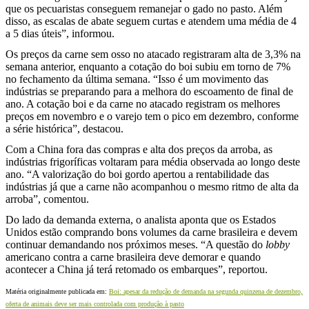
que os pecuaristas conseguem remanejar o gado no pasto. Além
disso, as escalas de abate seguem curtas e atendem uma média de 4
a 5 dias úteis”, informou.
Os preços da carne sem osso no atacado registraram alta de 3,3% na
semana anterior, enquanto a cotação do boi subiu em torno de 7%
no fechamento da última semana. “Isso é um movimento das
indústrias se preparando para a melhora do escoamento de final de
ano. A cotação boi e da carne no atacado registram os melhores
preços em novembro e o varejo tem o pico em dezembro, conforme
a série histórica”, destacou.
Com a China fora das compras e alta dos preços da arroba, as
indústrias frigoríficas voltaram para média observada ao longo deste
ano. “A valorização do boi gordo apertou a rentabilidade das
indústrias já que a carne não acompanhou o mesmo ritmo de alta da
arroba”, comentou.
Do lado da demanda externa, o analista aponta que os Estados
Unidos estão comprando bons volumes da carne brasileira e devem
continuar demandando nos próximos meses. “A questão do
lobby
americano contra a carne brasileira deve demorar e quando
acontecer a China já terá retomado os embarques”, reportou.
Matéria originalmente publicada em:
Boi: apesar da redução de demanda na segunda quinzena de dezembro,
oferta de animais deve ser mais controlada com produção à pasto