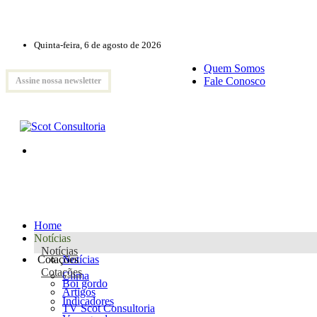
Quinta-feira, 6 de agosto de 2026
Quem Somos
Fale Conosco
Assine nossa newsletter
Home
Notícias
Notícias
Cotações
Notícias
Cotações
Clima
Boi gordo
Artigos
Indicadores
TV Scot Consultoria