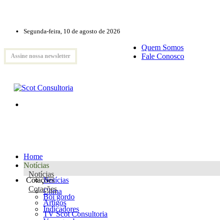
Segunda-feira, 10 de agosto de 2026
Quem Somos
Fale Conosco
Assine nossa newsletter
Home
Notícias
Notícias
Cotações
Notícias
Cotações
Clima
Boi gordo
Artigos
Indicadores
TV Scot Consultoria