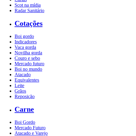
Scot na mídia
Radar Sanitário
Cotações
Boi gordo
Indicadores
Vaca gorda
Novilha gorda
Couro e sebo
Mercado futuro
Boi no mundo
Atacado
Equivalentes
Leite
Grãos
Reposição
Carne
Boi Gordo
Mercado Futuro
Atacado e Varejo