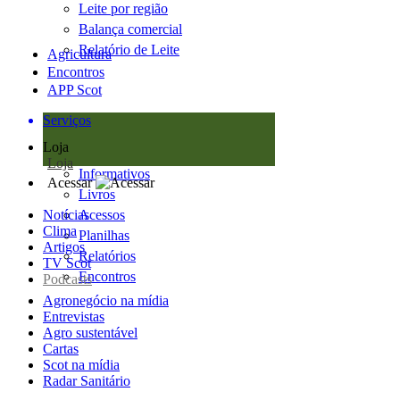
Leite por região
Balança comercial
Relatório de Leite
Agricultura
Encontros
APP Scot
Serviços
Loja
Loja
Informativos
Acessar
Livros
Notícias
Acessos
Clima
Planilhas
Artigos
Relatórios
TV Scot
Encontros
Podcasts
Agronegócio na mídia
Entrevistas
Agro sustentável
Cartas
Scot na mídia
Radar Sanitário