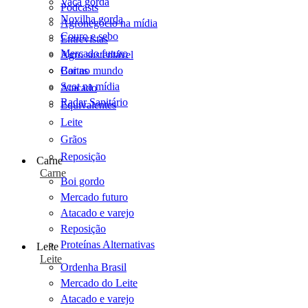
Vaca gorda
Podcasts
Novilha gorda
Agronegócio na mídia
Couro e sebo
Entrevistas
Mercado futuro
Agro sustentável
Cartas
Boi no mundo
Scot na mídia
Atacado
Radar Sanitário
Equivalentes
Leite
Grãos
Reposição
Carne
Carne
Boi gordo
Mercado futuro
Atacado e varejo
Reposição
Proteínas Alternativas
Leite
Leite
Ordenha Brasil
Mercado do Leite
Atacado e varejo