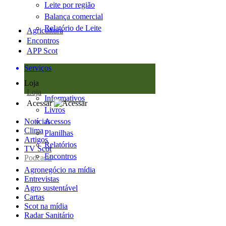
Leite por região
Balança comercial
Relatório de Leite
Agricultura
Encontros
APP Scot
Serviços
Loja
Loja
Informativos
Acessar
Livros
Notícias
Acessos
Clima
Planilhas
Artigos
Relatórios
TV Scot
Encontros
Podcasts
Agronegócio na mídia
Entrevistas
Agro sustentável
Cartas
Scot na mídia
Radar Sanitário