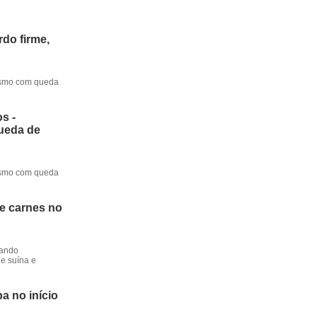
do firme,
mesmo com queda
s -
queda de
mesmo com queda
de carnes no
dando
e suína e
a no início