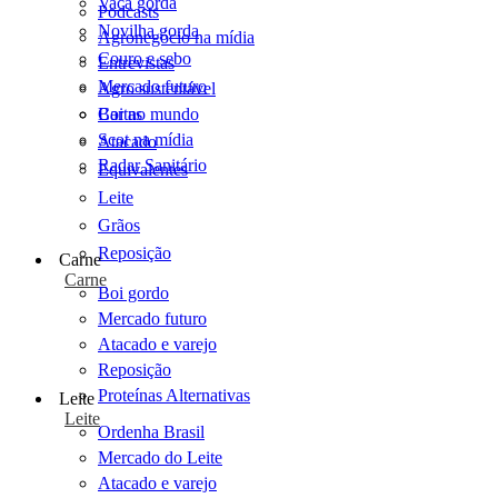
Vaca gorda
Podcasts
Novilha gorda
Agronegócio na mídia
Couro e sebo
Entrevistas
Mercado futuro
Agro sustentável
Cartas
Boi no mundo
Scot na mídia
Atacado
Radar Sanitário
Equivalentes
Leite
Grãos
Reposição
Carne
Carne
Boi gordo
Mercado futuro
Atacado e varejo
Reposição
Proteínas Alternativas
Leite
Leite
Ordenha Brasil
Mercado do Leite
Atacado e varejo