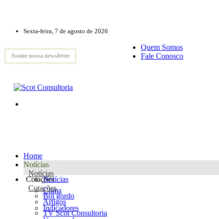
Sexta-feira, 7 de agosto de 2026
Quem Somos
Fale Conosco
Assine nossa newsletter
Home
Notícias
Notícias
Cotações
Notícias
Cotações
Clima
Boi gordo
Artigos
Indicadores
TV Scot Consultoria