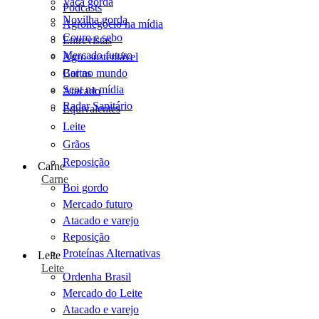
Vaca gorda
Podcasts
Novilha gorda
Agronegócio na mídia
Couro e sebo
Entrevistas
Mercado futuro
Agro sustentável
Cartas
Boi no mundo
Scot na mídia
Atacado
Radar Sanitário
Equivalentes
Leite
Grãos
Reposição
Carne
Carne
Boi gordo
Mercado futuro
Atacado e varejo
Reposição
Proteínas Alternativas
Leite
Leite
Ordenha Brasil
Mercado do Leite
Atacado e varejo