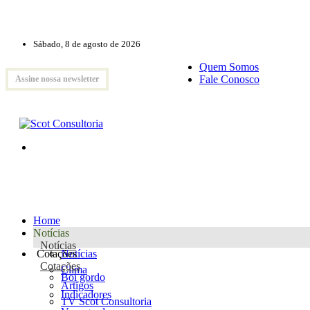
Sábado, 8 de agosto de 2026
Quem Somos
Fale Conosco
Assine nossa newsletter
Home
Notícias
Notícias
Cotações
Notícias
Cotações
Clima
Boi gordo
Artigos
Indicadores
TV Scot Consultoria