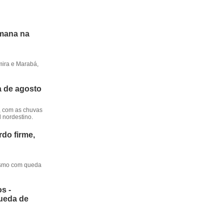
emana na
mira e Marabá,
a de agosto
, com as chuvas
l nordestino.
do firme,
mesmo com queda
s -
queda de