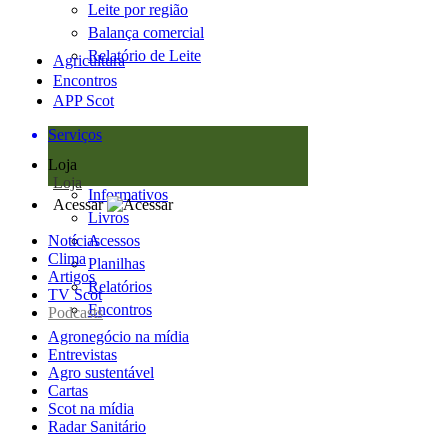
Leite por região
Balança comercial
Relatório de Leite
Agricultura
Encontros
APP Scot
Serviços
Loja
Loja
Informativos
Acessar
Livros
Notícias
Acessos
Clima
Planilhas
Artigos
Relatórios
TV Scot
Encontros
Podcasts
Agronegócio na mídia
Entrevistas
Agro sustentável
Cartas
Scot na mídia
Radar Sanitário