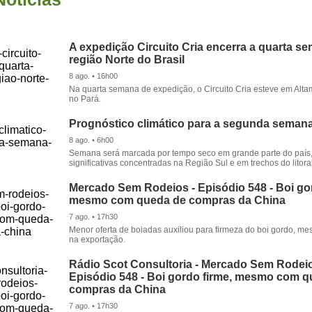
A expedição Circuito Cria encerra a quarta s
região Norte do Brasil
8 ago. • 16h00
Na quarta semana de expedição, o Circuito Cria esteve em Alta
no Pará.
Prognóstico climático para a segunda seman
8 ago. • 6h00
Semana será marcada por tempo seco em grande parte do país
significativas concentradas na Região Sul e em trechos do litora
Mercado Sem Rodeios - Episódio 548 - Boi gor
mesmo com queda de compras da China
7 ago. • 17h30
Menor oferta de boiadas auxiliou para firmeza do boi gordo, 
na exportação.
Rádio Scot Consultoria - Mercado Sem Rodeio
Episódio 548 - Boi gordo firme, mesmo com 
compras da China
7 ago. • 17h30