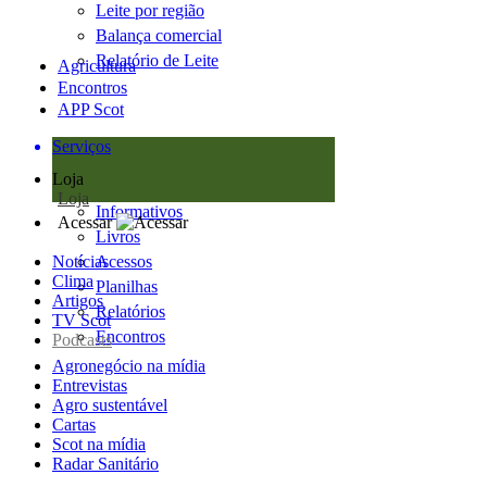
Leite por região
Balança comercial
Relatório de Leite
Agricultura
Encontros
APP Scot
Serviços
Loja
Loja
Informativos
Acessar
Livros
Notícias
Acessos
Clima
Planilhas
Artigos
Relatórios
TV Scot
Encontros
Podcasts
Agronegócio na mídia
Entrevistas
Agro sustentável
Cartas
Scot na mídia
Radar Sanitário