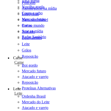
Vaca gorda
Podcasts
Novilha gorda
Agronegócio na mídia
Couro e sebo
Entrevistas
Mercado futuro
Agro sustentável
Cartas
Boi no mundo
Scot na mídia
Atacado
Radar Sanitário
Equivalentes
Leite
Grãos
Reposição
Carne
Carne
Boi gordo
Mercado futuro
Atacado e varejo
Reposição
Proteínas Alternativas
Leite
Leite
Ordenha Brasil
Mercado do Leite
Atacado e varejo