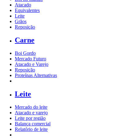
Atacado
Equivalentes
Leite
Grãos
Reposição
Carne
Boi Gordo
Mercado Futuro
Atacado e Varejo
Reposição
Proteínas Alternativas
Leite
Mercado do leite
Atacado e varejo
Leite por região
Balança comercial
Relatório de leite