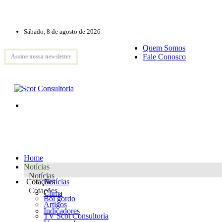
Sábado, 8 de agosto de 2026
Quem Somos
Fale Conosco
Assine nossa newsletter
Home
Notícias
Notícias
Cotações
Notícias
Cotações
Clima
Boi gordo
Artigos
Indicadores
TV Scot Consultoria