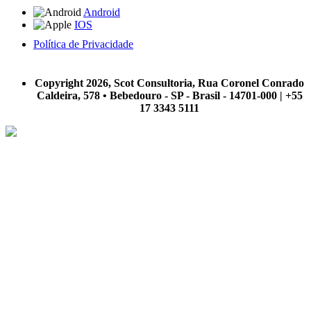
Android
IOS
Política de Privacidade
A Scot Consultoria não se responsabiliza por negócios realizados a partir das informações contidas em
nosso site.
Copyright 2026, Scot Consultoria, Rua Coronel Conrado
Caldeira, 578 • Bebedouro - SP - Brasil - 14701-000 | +55
17 3343 5111