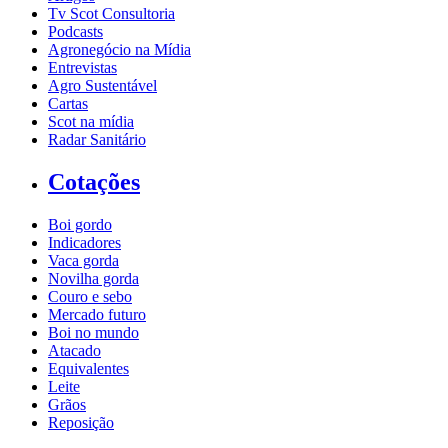
Tv Scot Consultoria
Podcasts
Agronegócio na Mídia
Entrevistas
Agro Sustentável
Cartas
Scot na mídia
Radar Sanitário
Cotações
Boi gordo
Indicadores
Vaca gorda
Novilha gorda
Couro e sebo
Mercado futuro
Boi no mundo
Atacado
Equivalentes
Leite
Grãos
Reposição