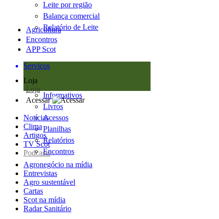
Leite por região
Balança comercial
Relatório de Leite
Agricultura
Encontros
APP Scot
Serviços
Loja
Loja
Informativos
Acessar
Livros
Notícias
Acessos
Clima
Planilhas
Artigos
Relatórios
TV Scot
Encontros
Podcasts
Agronegócio na mídia
Entrevistas
Agro sustentável
Cartas
Scot na mídia
Radar Sanitário