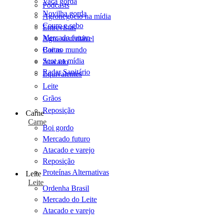
Vaca gorda
Podcasts
Novilha gorda
Agronegócio na mídia
Couro e sebo
Entrevistas
Mercado futuro
Agro sustentável
Cartas
Boi no mundo
Scot na mídia
Atacado
Radar Sanitário
Equivalentes
Leite
Grãos
Reposição
Carne
Carne
Boi gordo
Mercado futuro
Atacado e varejo
Reposição
Proteínas Alternativas
Leite
Leite
Ordenha Brasil
Mercado do Leite
Atacado e varejo