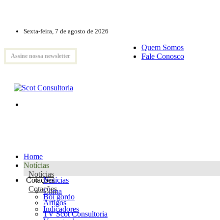
Sexta-feira, 7 de agosto de 2026
Quem Somos
Fale Conosco
Assine nossa newsletter
Home
Notícias
Notícias
Cotações
Notícias
Cotações
Clima
Boi gordo
Artigos
Indicadores
TV Scot Consultoria