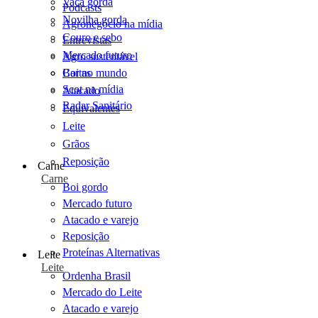
Vaca gorda
Podcasts
Novilha gorda
Agronegócio na mídia
Couro e sebo
Entrevistas
Mercado futuro
Agro sustentável
Cartas
Boi no mundo
Scot na mídia
Atacado
Radar Sanitário
Equivalentes
Leite
Grãos
Reposição
Carne
Carne
Boi gordo
Mercado futuro
Atacado e varejo
Reposição
Proteínas Alternativas
Leite
Leite
Ordenha Brasil
Mercado do Leite
Atacado e varejo