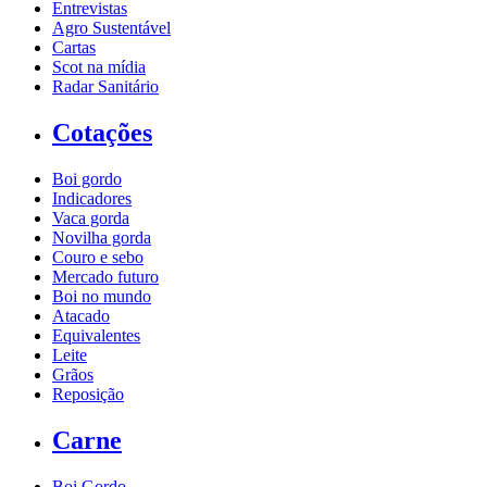
Entrevistas
Agro Sustentável
Cartas
Scot na mídia
Radar Sanitário
Cotações
Boi gordo
Indicadores
Vaca gorda
Novilha gorda
Couro e sebo
Mercado futuro
Boi no mundo
Atacado
Equivalentes
Leite
Grãos
Reposição
Carne
Boi Gordo