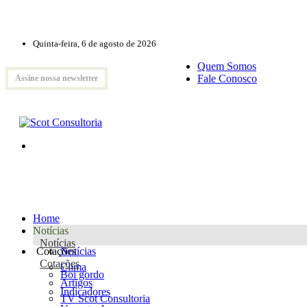
Quinta-feira, 6 de agosto de 2026
Quem Somos
Fale Conosco
Assine nossa newsletter
Home
Notícias
Notícias
Cotações
Notícias
Cotações
Clima
Boi gordo
Artigos
Indicadores
TV Scot Consultoria