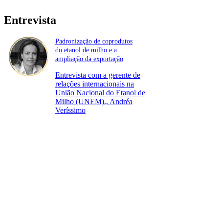
Entrevista
Padronização de coprodutos
do etanol de milho e a
ampliação da exportação
Entrevista com a gerente de
relações internacionais na
União Nacional do Etanol de
Milho (UNEM)., Andréa
Veríssimo