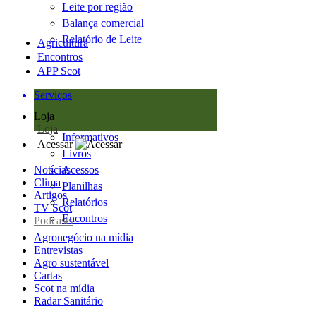
Leite por região
Balança comercial
Relatório de Leite
Agricultura
Encontros
APP Scot
Serviços
Loja
Loja
Informativos
Acessar
Livros
Notícias
Acessos
Clima
Planilhas
Artigos
Relatórios
TV Scot
Encontros
Podcasts
Agronegócio na mídia
Entrevistas
Agro sustentável
Cartas
Scot na mídia
Radar Sanitário