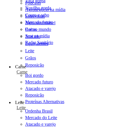
Vaca gorda
Podcasts
Novilha gorda
Agronegócio na mídia
Couro e sebo
Entrevistas
Mercado futuro
Agro sustentável
Cartas
Boi no mundo
Scot na mídia
Atacado
Radar Sanitário
Equivalentes
Leite
Grãos
Reposição
Carne
Carne
Boi gordo
Mercado futuro
Atacado e varejo
Reposição
Proteínas Alternativas
Leite
Leite
Ordenha Brasil
Mercado do Leite
Atacado e varejo