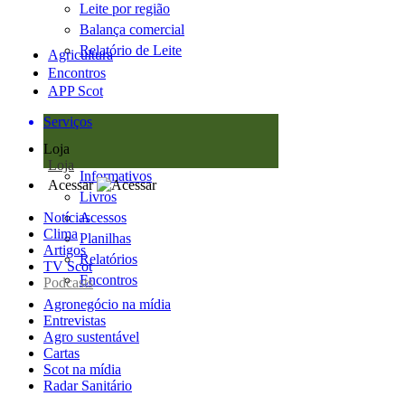
Leite por região
Balança comercial
Relatório de Leite
Agricultura
Encontros
APP Scot
Serviços
Loja
Loja
Informativos
Acessar
Livros
Notícias
Acessos
Clima
Planilhas
Artigos
Relatórios
TV Scot
Encontros
Podcasts
Agronegócio na mídia
Entrevistas
Agro sustentável
Cartas
Scot na mídia
Radar Sanitário