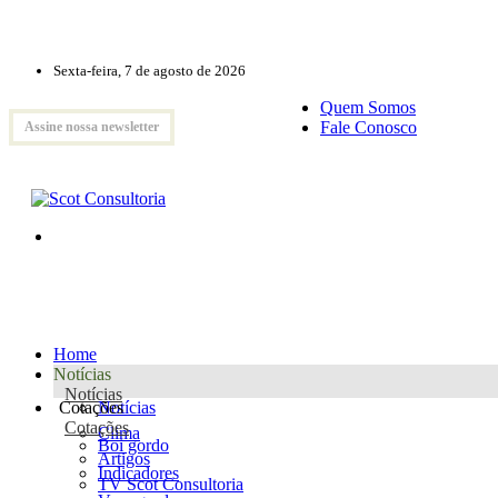
Sexta-feira, 7 de agosto de 2026
Quem Somos
Fale Conosco
Assine nossa newsletter
Home
Notícias
Notícias
Cotações
Notícias
Cotações
Clima
Boi gordo
Artigos
Indicadores
TV Scot Consultoria