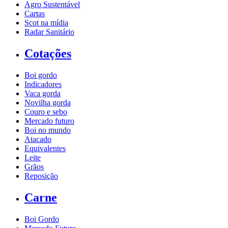
Agro Sustentável
Cartas
Scot na mídia
Radar Sanitário
Cotações
Boi gordo
Indicadores
Vaca gorda
Novilha gorda
Couro e sebo
Mercado futuro
Boi no mundo
Atacado
Equivalentes
Leite
Grãos
Reposição
Carne
Boi Gordo