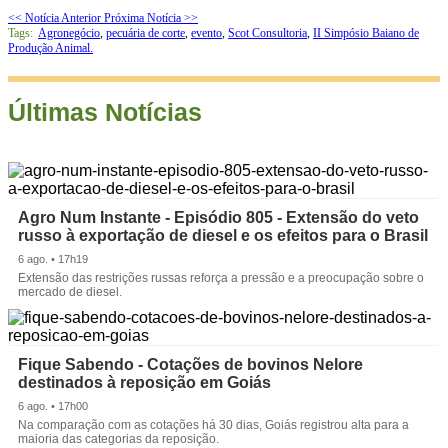
<< Notícia Anterior
Próxima Notícia >>
Tags:
Agronegócio
,
pecuária de corte
,
evento
,
Scot Consultoria
,
II Simpósio Baiano de
Produção Animal.
Últimas Notícias
Agro Num Instante - Episódio 805 - Extensão do veto
russo à exportação de diesel e os efeitos para o Brasil
6 ago. • 17h19
Extensão das restrições russas reforça a pressão e a preocupação sobre o
mercado de diesel.
Fique Sabendo - Cotações de bovinos Nelore
destinados à reposição em Goiás
6 ago. • 17h00
Na comparação com as cotações há 30 dias, Goiás registrou alta para a
maioria das categorias da reposição.