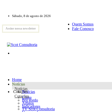
Sábado, 8 de agosto de 2026
Quem Somos
Fale Conosco
Assine nossa newsletter
Home
Notícias
Notícias
Cotações
Notícias
Cotações
Clima
Boi gordo
Artigos
Indicadores
TV Scot Consultoria