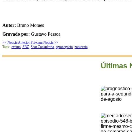
Autor:
Bruno Moraes
Gravado por:
Gustavo Pessoa
<< Notícia Anterior
Próxima Notícia >>
Tags:
evento
,
SBZ
,
Scot Consultoria
,
agronegócio
,
zootecnia
Últimas 