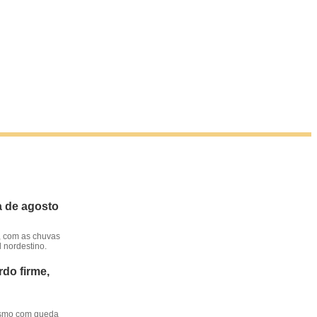
a de agosto
, com as chuvas
l nordestino.
do firme,
mesmo com queda