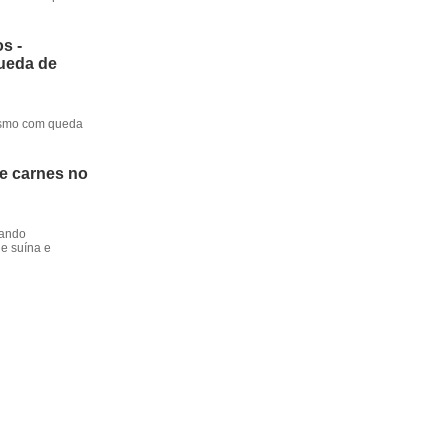
s -
queda de
mesmo com queda
de carnes no
dando
e suína e