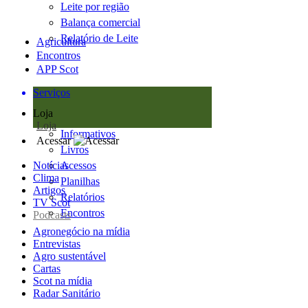
Leite por região
Balança comercial
Relatório de Leite
Agricultura
Encontros
APP Scot
Serviços
Loja
Loja
Informativos
Acessar
Livros
Notícias
Acessos
Clima
Planilhas
Artigos
Relatórios
TV Scot
Encontros
Podcasts
Agronegócio na mídia
Entrevistas
Agro sustentável
Cartas
Scot na mídia
Radar Sanitário