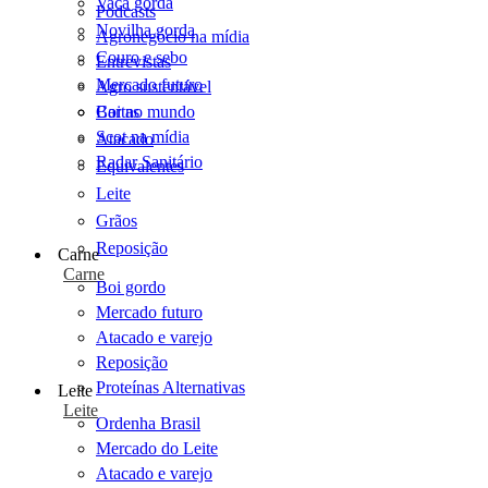
Vaca gorda
Podcasts
Novilha gorda
Agronegócio na mídia
Couro e sebo
Entrevistas
Mercado futuro
Agro sustentável
Cartas
Boi no mundo
Scot na mídia
Atacado
Radar Sanitário
Equivalentes
Leite
Grãos
Reposição
Carne
Carne
Boi gordo
Mercado futuro
Atacado e varejo
Reposição
Proteínas Alternativas
Leite
Leite
Ordenha Brasil
Mercado do Leite
Atacado e varejo